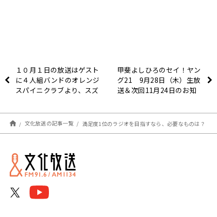
１０月１日の放送はゲスト
甲斐よしひろのセイ！ヤン
に４人組バンドのオレンジ
グ21 9月28日（木）生放
スパイニクラブより、スズ
送＆次回11月24日のお知
キユウスケさんとスズキナ
らせ
オトさんが登場♪『アイン
シュタイン・山崎紘菜
文化放送の記事一覧
満足度1位のラジオを目指すなら、必要なものは？
Heat&Heart!』