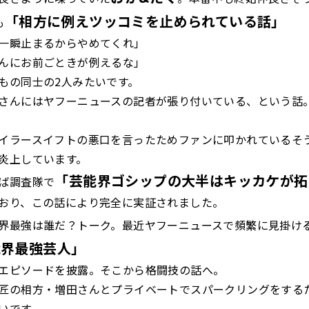
「相方に例えツッコミを止められている話」
も
一瞬止まるからやめてくれ」
んにお前ごときが例えるな」
もの同士の2人みたいです。
さんにはヤフーニュースの記者が張り付いている、という話
イラースイフトの悪口を言ったためファンに叩かれているそ
炎上しています。
「芸能界ゴシップの大半はキッカケが拓
ば調査隊で
おり、この話により完全に実証されました。
界最強は誰だ？トーク。最近ヤフーニュースで頻繁に見掛け
能界最強芸人」
エピソードを披露。そこから格闘技の話へ。
匠の相方・増田さんとプライベートでスパークリングをする
いです。