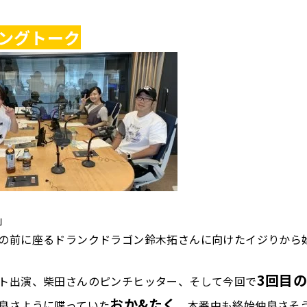
ングトーク
」
の前に座るドランクドラゴン鈴木拓さんに向けたイジりから
3回目
ト出演、柴田さんのピンチヒッター、そして今回で
おか&たく
良さように喋っていた
。本番中も終始仲良さそ