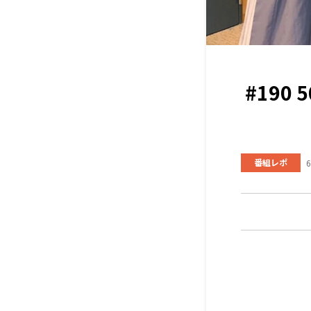
#19
番組レポ
6