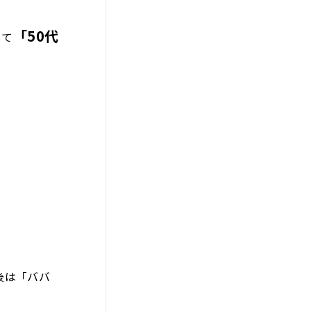
「50代
して
後は「ババ