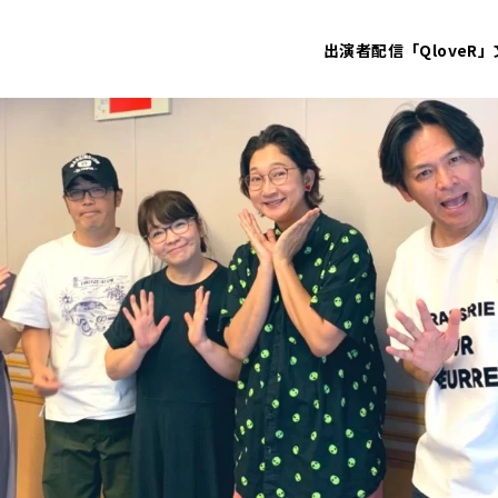
出演者
配信「QloveR」