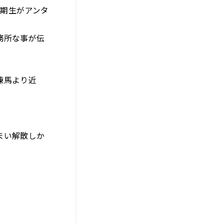
3期生がアンタ
務所な事が伝
練馬より近
まい解散しか