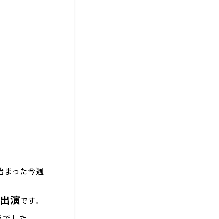
始まった今週
の出演
です。
うでした。