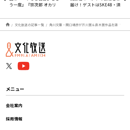
う一度』『宗次郎 オカリ
届け！ゲストはSKE48・須
ーナの森から』
田亜香里さん！『アインシ
ュタイン・山崎紘菜
Heat&Heart!』
文化放送の記事一覧
角川文庫・関口靖彦が芥川賞＆直木賞作品を語る！ 『黒牢城』『塞王の楯』『ブラックボックス』それぞれの魅力とは？ 〜1月20日「大竹まこと ゴールデンラジオ」
メニュー
会社案内
採用情報