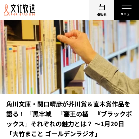
番組表
角川文庫・関口靖彦が芥川賞＆直木賞作品を
語る！ 『黒牢城』『塞王の楯』『ブラックボ
ックス』それぞれの魅力とは？ 〜1月20日
「大竹まこと ゴールデンラジオ」