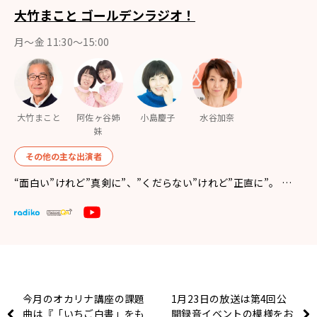
大竹まこと ゴールデンラジオ！
月〜金 11:30～15:00
大竹まこと
阿佐ヶ谷姉
小島慶子
水谷加奈
妹
その他の主な出演者
“面白い”けれど”真剣に”、”くだらない”けれど”正直に”。 …
今月のオカリナ講座の課題
1月23日の放送は第4回公
曲は『「いちご白書」をも
開録音イベントの模様をお