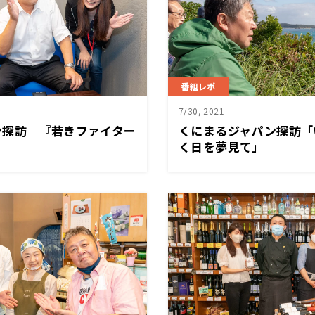
番組レポ
7/30, 2021
ン探訪 『若きファイター
くにまるジャパン探訪「
く日を夢見て」