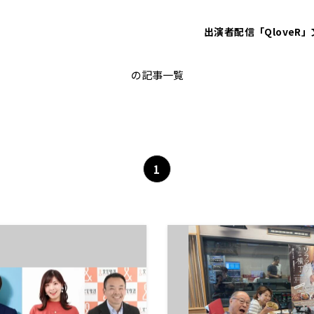
出演者
配信「QloveR」
くにまる
の記事一覧
1