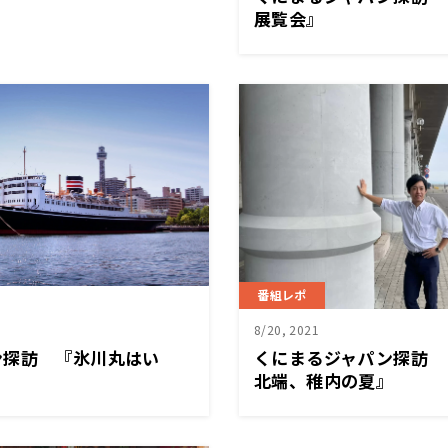
展覧会』
番組レポ
8/20, 2021
ン探訪 『氷川丸はい
くにまるジャパン探訪 
北端、稚内の夏』