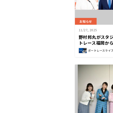
お知らせ
11/27, 2025
野村邦丸がスタジ
トレース福岡から
ライブ SG 第2
ボートレースライ
戦 実況中継』 1
オンエア