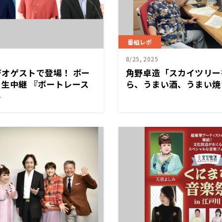
番組レポ
8/25, 2025
オゲストで登場！ ボー
角野卓造「スカイツリー
生中継 『ボートレース
ら、うまい酒、うまい焼
8回チャレンジカップ優勝
けて”ください」 「ソ
ブ
1/30（日）全国ネットで
2025」で販売予定の角
ス「焼きそば」を発表