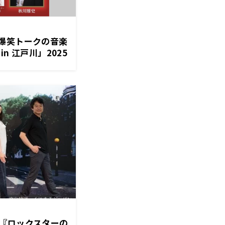
爆笑トークの音楽
n 江戸川」2025
出演：天童よしみ、
秋川雅史
『ロックスターの