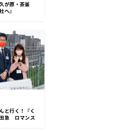
久が原・茶釜
社へ』
んと行く！『く
田急 ロマンス
）