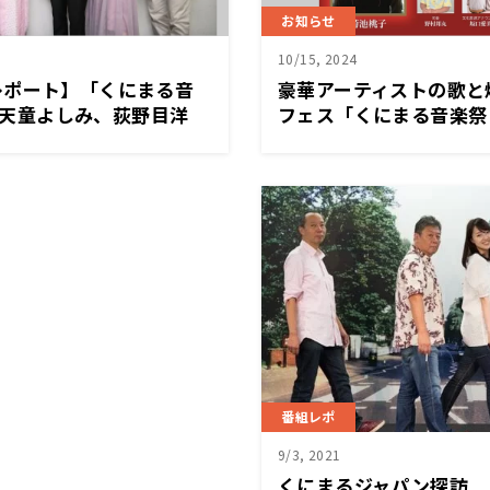
お知らせ
10/15, 2024
レポート】「くにまる音
豪華アーティストの歌と
」 天童よしみ、荻野目洋
フェス「くにまる音楽祭 i
川雅史が名曲を披露 荻
年1月25日開催決定 
期・同い年トークも実現
荻野目洋子、菊池桃子、
番組レポ
9/3, 2021
くにまるジャパン探訪 