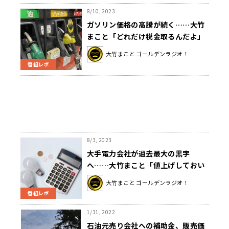
8/10, 2023
ガソリン価格の高騰が続く……大竹
まこと「どれだけ税金取るんだよ」
大竹まこと ゴールデンラジオ！
番組レポ
8/3, 2023
大手電力会社が過去最大の黒字
へ……大竹まこと「値上げしておい
て？」「ふざけんなよ、死活問題だ
大竹まこと ゴールデンラジオ！
から」
番組レポ
1/31, 2022
石油元売り会社への補助金、販売価