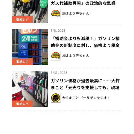
ガス代補助再開」の政治的な思惑
おはよう寺ちゃん
番組レポ
9/8, 2023
「補助金よりも減税！」ガソリン補
助金の新制度に対し、価格より税金
の高さを問題視
おはよう寺ちゃん
番組レポ
8/31, 2023
ガソリン価格が過去最高に……大竹
まこと「元売りを支援しても、現場
はガソリンスタンドなわけだよね」
大竹まこと ゴールデンラジオ！
番組レポ