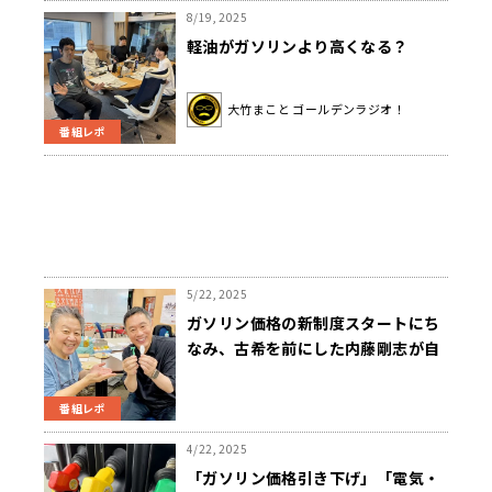
8/19, 2025
軽油がガソリンより高くなる？
大竹まこと ゴールデンラジオ！
番組レポ
5/22, 2025
ガソリン価格の新制度スタートにち
なみ、古希を前にした内藤剛志が自
身の車の記憶を辿る！
番組レポ
4/22, 2025
「ガソリン価格引き下げ」「電気・