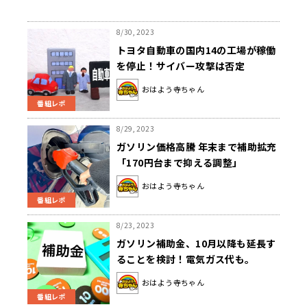
8/30, 2023
トヨタ自動車の国内14の工場が稼働
を停止！サイバー攻撃は否定
おはよう寺ちゃん
番組レポ
8/29, 2023
ガソリン価格高騰 年末まで補助拡充
「170円台まで抑える調整」
おはよう寺ちゃん
番組レポ
8/23, 2023
ガソリン補助金、10月以降も延長す
ることを検討！電気ガス代も。
おはよう寺ちゃん
番組レポ