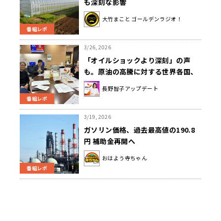
も深刻な影響
大竹まこと ゴールデンラジオ！
番組レポ
3/26, 2026
「オイルショックより深刻」の声
も。原油の高騰に対する世界各国、
日本の現状
長野智子アップデート
番組レポ
3/19, 2026
ガソリン価格、過去最高値の190.8
円 補助金再開へ
おはよう寺ちゃん
番組レポ