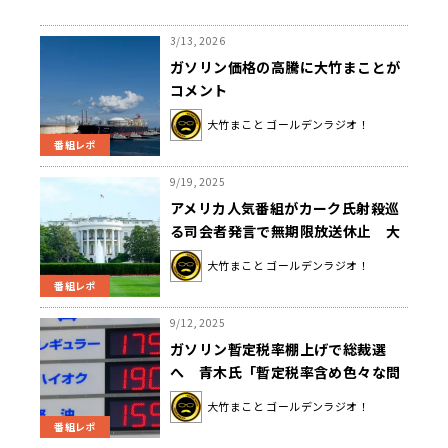
3/13, 2026
ガソリン価格の高騰に大竹まことが
コメント
大竹まこと ゴールデンラジオ！
番組レポ
9/19, 2025
アメリカ人気番組がカーク氏射殺巡
る司会者発言で無期限放送休止 大
竹「どんな発言も受け入れる民主主
大竹まこと ゴールデンラジオ！
義の土台があって欲しい」
番組レポ
9/12, 2025
ガソリン暫定税率棚上げで総裁選
へ 青木氏「暫定税率含め色々な問
題が１か月以上政治空白で進まな
大竹まこと ゴールデンラジオ！
い」
番組レポ