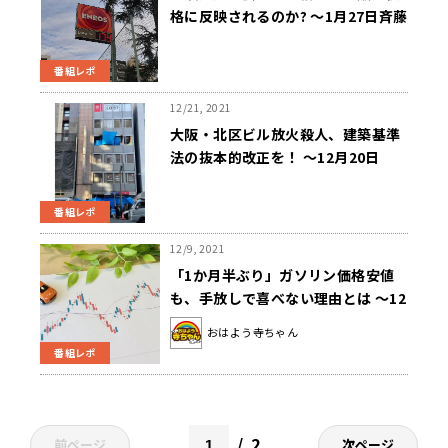
格に反映されるのか? ～1月27日斉藤
一美ニュースワイ ドSAKIDORI
番組レポ
12/21, 2021
大阪・北区ビル放火殺人、建築基準
法の抜本的改正を！ ～12月20日
（月）ニュースワイドSAKIDORI！
番組レポ
12/9, 2021
「1か月半ぶり」ガソリン価格安値
も、手放しで喜べない理由とは ～12
月9日「おはよう寺ちゃん」
おはよう寺ちゃん
番組レポ
2
前ページ
次ページ