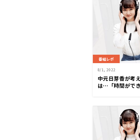
になっている作
番組レポ
8/1, 2022
中元日芽香が考
は…「時間がで
に焦点が当たって
でそんなことば