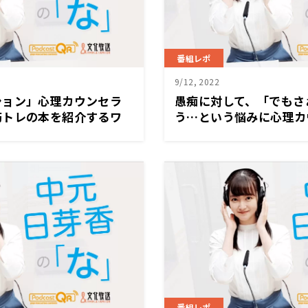
番組レポ
9/12, 2022
ション」心理カウンセラ
愚痴に対して、「でもさ
筋トレの本を紹介するワ
う…という悩みに心理カ
ーって思いすぎて、私は、
が答える「自身の意見を
ージの写真を撮ったかわか
て素晴らしいこと。だけ
番組レポ