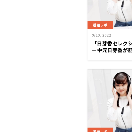
番組レポ
9/19, 2022
「日芽香セレク
ー中元日芽香が
ケ「なるほどな
何枚スマホでペ
らなくなる」
番組レポ