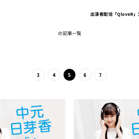
出演者
配信「QloveR」
中元日芽香
の記事一覧
3
4
5
6
7