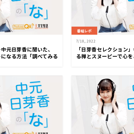
番組レポ
7/18, 2022
ー中元日芽香に聞いた、
「日芽香セレクション」
ーになる方法「調べてみる
る禅とスヌーピーで心を
んなルートがある」
「読む人の心のモヤモヤ
ヒントがこの本に詰まっ