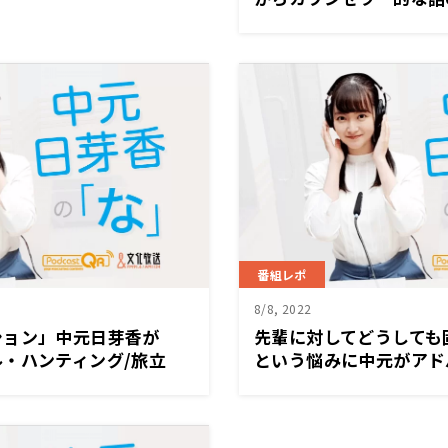
バイス「自分と他人との
ようなそういう手法」
番組レポ
8/8, 2022
ション」中元日芽香が
先輩に対してどうしても
・ハンティング/旅立
という悩みに中元がアド
介したかった理由は…「カ
弱みを見せてみては？」
てくる作品は数あれど、カ
ライアントの対話が話の肝