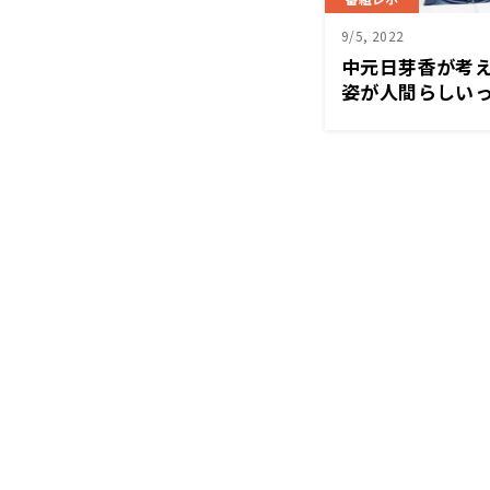
9/5, 2022
中元日芽香が考
姿が人間らしい
え」