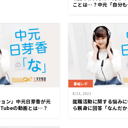
ことは…？中元「自分も
からっていうスタンスで
然な形で持っていけるん
番組レポ
6/13, 2022
ション」中元日芽香が元
就職活動に関する悩みに
uTubeの動画とは…？
ら親身に回答「なんだか
誰かに言ってもらいたか
難しいというか、今、答
っている」
のかな」