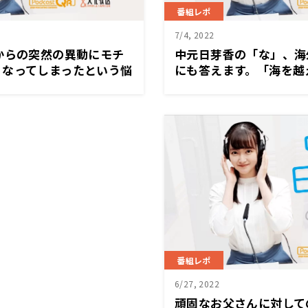
番組レポ
7/4, 2022
からの突然の異動にモチ
中元日芽香の「な」、海
くなってしまったという悩
にも答えます。「海を越
バイス「いつも仕事を
いるなんてやっていてよ
らなきゃって思う必要はな
番組レポ
6/27, 2022
頑固なお父さんに対して