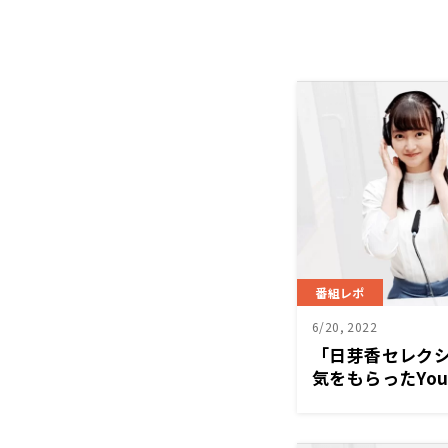
番組レポ
6/20, 2022
「日芽香セレク
気をもらったYo
「4分の中に私が
った言葉が詰ま