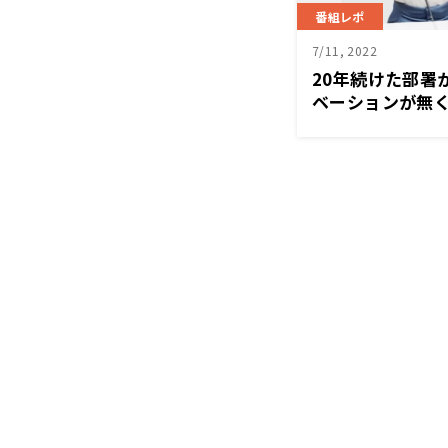
番組レポ
7/11, 2022
20年続けた部署
ベーションが無
みに中元がアド
100%熱心でや
い」