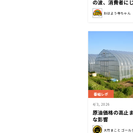
の波、消費者に
おはよう寺ちゃん
番組レポ
4/3, 2026
原油価格の高止
な影響
大竹まこと ゴール