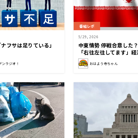
番組レポ
5/29, 2026
「ナフサは足りている」
中東情勢 停戦合意した
「右往左往してます」経
デンラジオ！
おはよう寺ちゃん