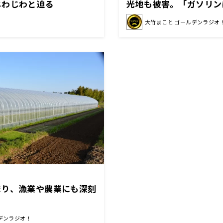
じわじわと迫る
光地も被害。「ガソリン
軽油はそこまでない。心
大竹まこと ゴールデンラジオ
まり、漁業や農業にも深刻
デンラジオ！