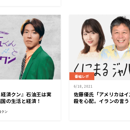
番組レポ
6/18, 2021
と経済クン』石油王は実
佐藤優氏「アメリカはイ
諸国の生活と経済！
殺を心配。イランの言う
い状況」 ～6月18日「
済クン
極」