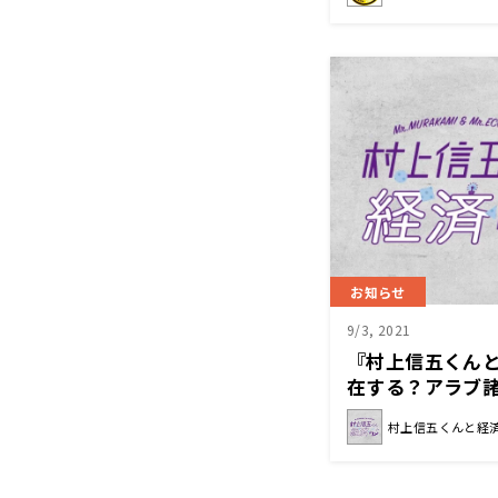
お知らせ
9/3, 2021
『村上信五くん
在する？アラブ
村上信五くんと経