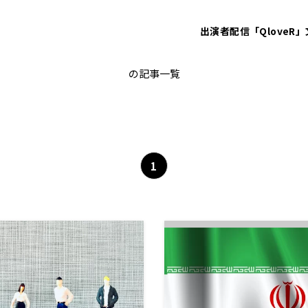
出演者
配信「QloveR」
中東情勢
の記事一覧
1