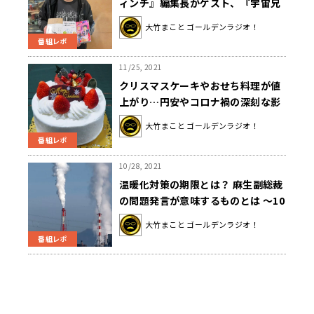
ィンチ』編集長がゲスト、『宇宙兄
弟』も〜 11月25日「大竹まこと ゴ
大竹まこと ゴールデンラジオ！
ールデンラジオ」
番組レポ
11/25, 2021
クリスマスケーキやおせち料理が値
上がり…円安やコロナ禍の深刻な影
響とは？ 〜11月25日「大竹まこと
大竹まこと ゴールデンラジオ！
ゴールデンラジオ」
番組レポ
10/28, 2021
温暖化対策の期限とは？ 麻生副総裁
の問題発言が意味するものとは 〜10
月28日「大竹まこと ゴールデンラジ
大竹まこと ゴールデンラジオ！
オ」
番組レポ