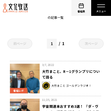
吉住
番組表
の記事一覧
1
前ページ
次ページ
3/7, 2022
大竹まこと、R－1グランプリについ
て語る
大竹まこと ゴールデンラジオ！
番組レポ
11/25, 2021
宇宙関連本おすすめ3選！ 『ダ・ヴ