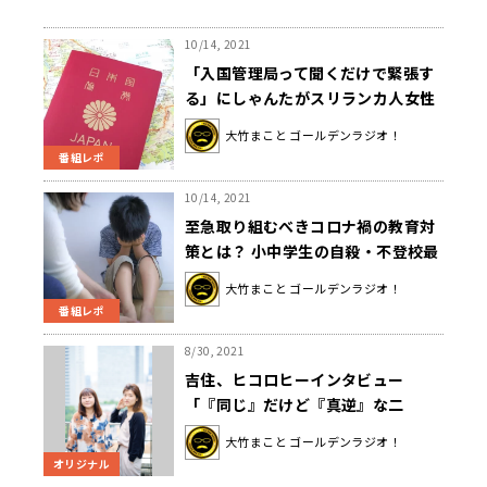
10/14, 2021
「入国管理局って聞くだけで緊張す
る」にしゃんたがスリランカ人女性
死亡事件に言及 〜10月14日「大竹
大竹まこと ゴールデンラジオ！
まこと ゴールデンラジオ」
番組レポ
10/14, 2021
至急取り組むべきコロナ禍の教育対
策とは？ 小中学生の自殺・不登校最
多を受けて 〜10月14日「大竹まこ
大竹まこと ゴールデンラジオ！
と ゴールデンラジオ」
番組レポ
8/30, 2021
吉住、ヒコロヒーインタビュー
「『同じ』だけど『真逆』な二
人。」
大竹まこと ゴールデンラジオ！
オリジナル