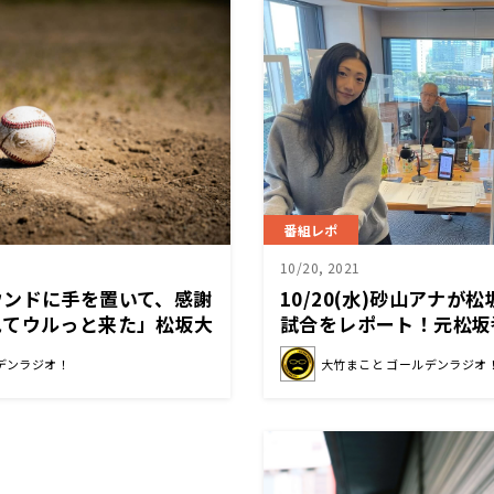
番組レポ
10/20, 2021
ウンドに手を置いて、感謝
10/20(水)砂山アナが
見てウルっと来た」松坂大
試合をレポート！元松坂
いを語る！〜10月20日
とは？
デンラジオ！
大竹まこと ゴールデンラジオ
ールデンラジオ」