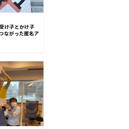
受け子とかけ子
つながった匿名ア
〜10月22日
！
ンラジオ」