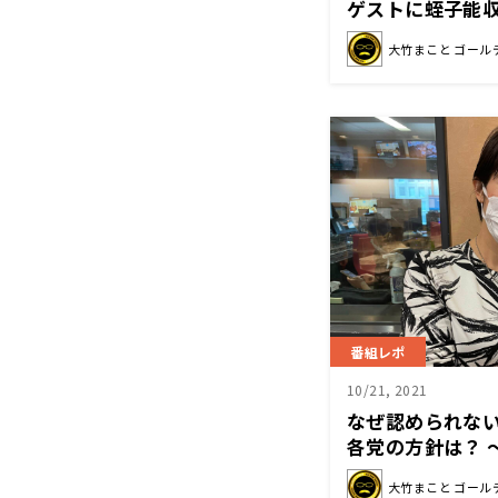
ゲストに蛭子能
大竹まこと ゴール
番組レポ
10/21, 2021
なぜ認められな
各党の方針は？ 
ゴールデンラジ
大竹まこと ゴール