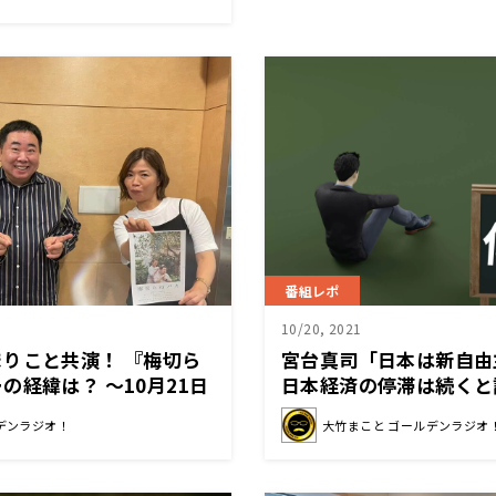
番組レポ
10/20, 2021
りこと共演！ 『梅切ら
宮台真司「日本は新自由
の経緯は？ 〜10月21日
日本経済の停滞は続くと語
ールデンラジオ」
「大竹まこと ゴールデ
デンラジオ！
大竹まこと ゴールデンラジオ