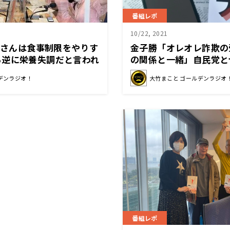
番組レポ
10/22, 2021
大竹さんは食事制限をやりす
金子勝「オレオレ詐欺の
ら逆に栄養失調だと言われ
の関係と一緒」自民党と
カウントの誹謗中傷を切る
デンラジオ！
大竹まこと ゴールデンラジオ
「大竹まこと ゴールデ
番組レポ