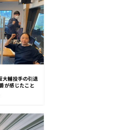
松坂大輔投手の引退
番が感じたこと
！