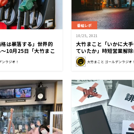
番組レポ
10/25, 2021
価格は暴落する」世界的
大竹まこと「いかに大手
〜10月25日「大竹まこ
ていたか」時短営業解除
ジオ」
10月25日「大竹まこと
デンラジオ！
大竹まこと ゴールデンラジオ
オ」