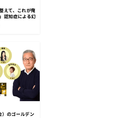
整えて、これが俺
」認知症による幻
日「大竹まこと ゴ
！
9（金）のゴールデン