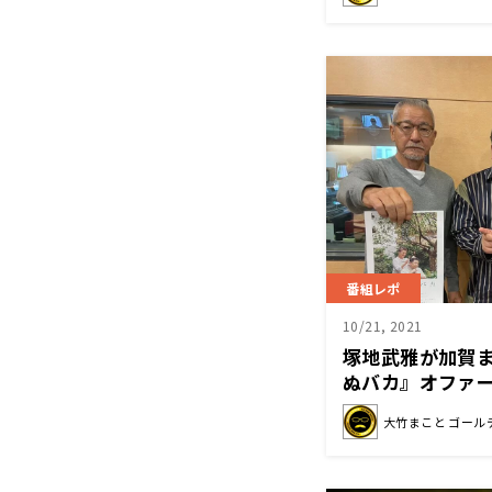
番組レポ
10/21, 2021
塚地武雅が加賀ま
ぬバカ』オファー
「大竹まこと ゴ
大竹まこと ゴール