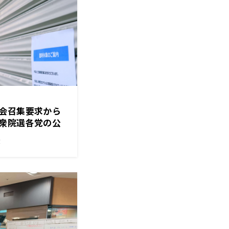
会召集要求から
衆院選各党の公
竹まことゴールデ
！