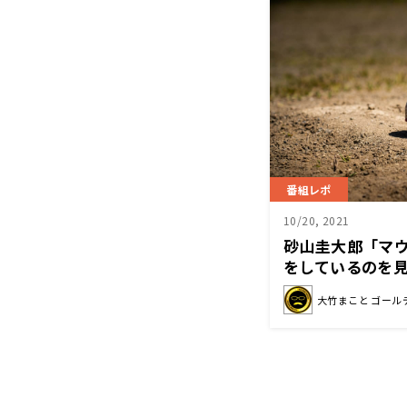
番組レポ
10/20, 2021
砂山圭大郎「マ
をしているのを
輔引退登板への思
大竹まこと ゴール
「大竹まこと ゴ