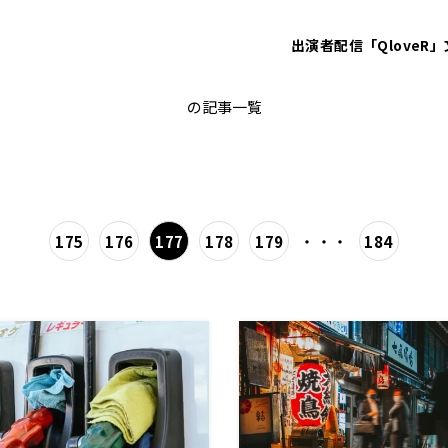
出演者
配信「QloveR」
大竹まこと
の記事一覧
・・・
175
176
177
178
179
184