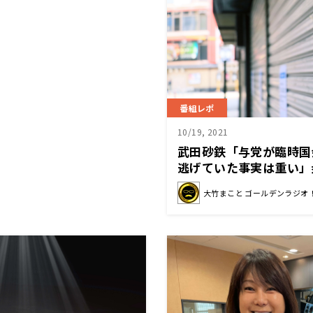
番組レポ
10/19, 2021
武田砂鉄「与党が臨時国
逃げていた事実は重い」
約を斬る～10月19日大
大竹まこと ゴールデンラジオ
ンラジオ