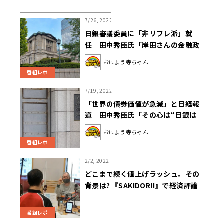
7/26, 2022
日銀審議委員に「非リフレ派」就
任 田中秀臣氏「岸田さんの金融政
策に対する理解度の低さが鮮明にな
おはよう寺ちゃん
った」
番組レポ
7/19, 2022
「世界の債券価値が急減」と日経報
道 田中秀臣氏「その心は“日銀は
金融緩和やめろ”という話」
おはよう寺ちゃん
番組レポ
2/2, 2022
どこまで続く値上げラッシュ。その
背景は? 『SAKIDORI!』で経済評論
家の佐藤治彦氏が吼えた。
番組レポ