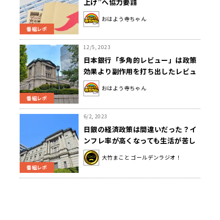
上げ”へ協力要請
おはよう寺ちゃん
番組レポ
12/5, 2023
日本銀行「多角的レビュー」は政策
効果より副作用を打ち出したレビュ
ー！？
おはよう寺ちゃん
番組レポ
6/2, 2023
日銀の経済政策は間違いだった？イ
ンフレ率が高くなっても生活が苦し
いままなのはなぜか経済の専門家に
大竹まこと ゴールデンラジオ！
聞きまくる
番組レポ