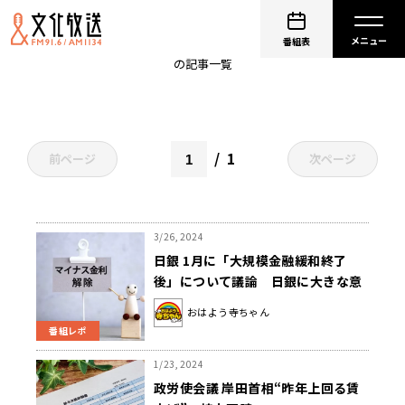
金融緩和
番組表
の記事一覧
1
前ページ
次ページ
3/26, 2024
日銀 1月に「大規模金融緩和終了
後」について議論 日銀に大きな意
識の転換
おはよう寺ちゃん
番組レポ
1/23, 2024
政労使会議 岸田首相“昨年上回る賃