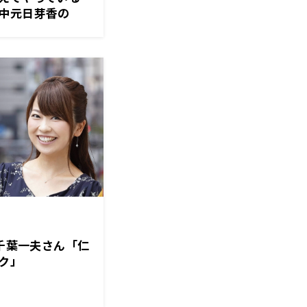
中元日芽香の
1月29日『中元
は千葉一夫さん「仁
ク」