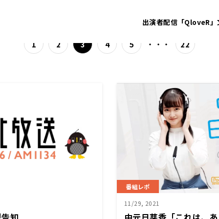
出演者
配信「QloveR」
・・・
1
2
3
4
5
22
番組レポ
11/29, 2021
送告知
中元日芽香「これは、あ