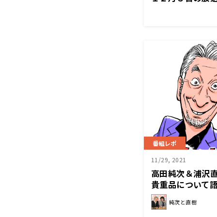
番組レポ
11/29, 2021
高田純次＆浦沢
貴重品について語
直樹」
純次と直樹