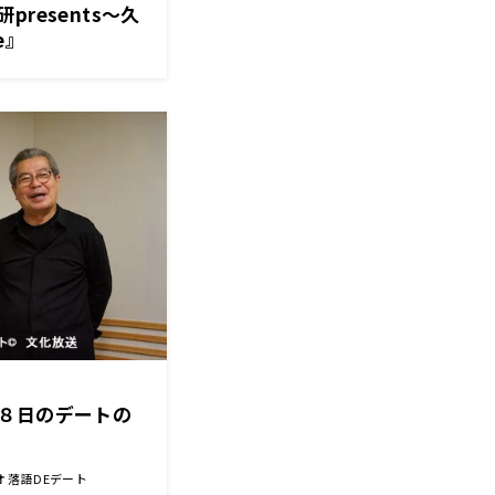
resents～久
e』
８日のデートの
 落語DEデート