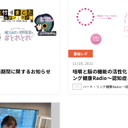
番組レポ
11/28, 2021
売期間に関するお知らせ
咀嚼と脳の機能の活性化
ング健康Radio～認知
』
ハート・リング健康Radio 