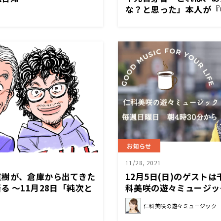
な？と思った」本人が『
「な」』を聴いてみた～1
日芽香の「な」』
お知らせ
11/28, 2021
直樹が、倉庫から出てきた
12月5日(日)のゲスト
る 〜11月28日「純次と
科美咲の遊々ミュージッ
仁科美咲の遊々ミュージック