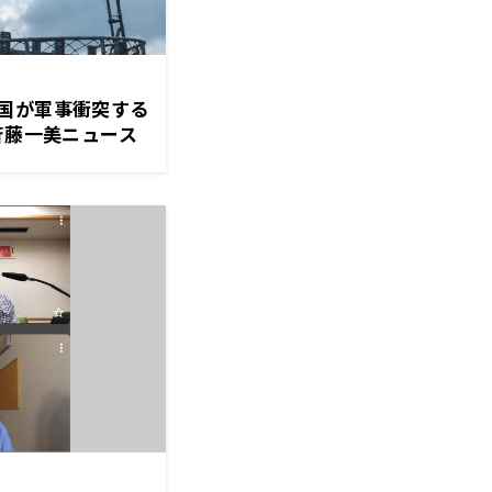
国が軍事衝突する
斉藤一美ニュース