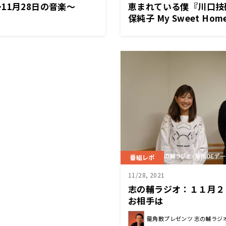
11月28日の音楽～
恵まれている僕『川口技研p
保純子 My Sweet Hom
番組レポ
11/28, 2021
志の輔ラジオ：１１月２
お相手は
龍角散プレゼンツ 志の輔ラジオ