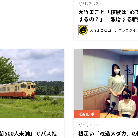
7/21, 2022
大竹まこと「校歌は”心
するの？」 激増する新
者、第7波について…
大竹まこと ゴールデンラジオ
番組レポ
7/20, 2022
間500人未満」でバス転
根深い「改造メダカ」の