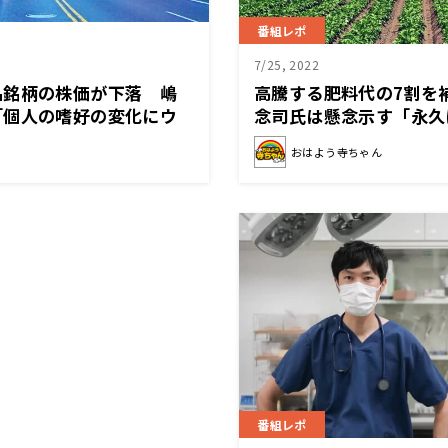
番組レポ
7/25, 2022
品銘柄の株価が下落 嶋
高騰する肥料代の7割を
「個人の嗜好の変化にウ
念司氏は懸念示す「永久
いていけない」
いう話」
おはよう寺ちゃん
番組レポ