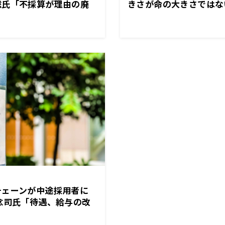
聡氏「不採算が理由の廃
きさが命の大きさではな
チェーンが中途採用者に
念司氏「待遇、給与の改
非常によいこと」