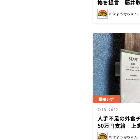
換を提言 藤井
線は間違い」
おはよう寺ちゃん
番組レポ
7/18, 2022
人手不足の外食
50万円支給 上
善が広がるのは
おはよう寺ちゃん