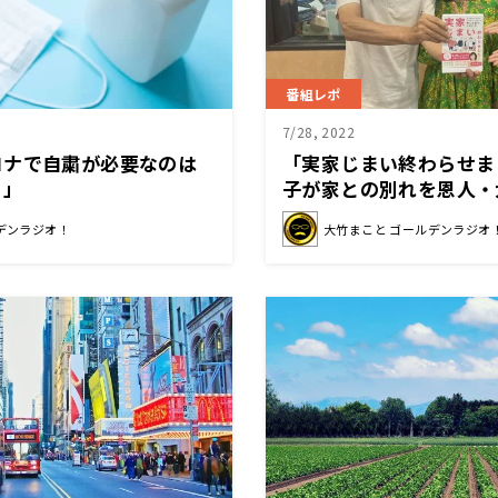
番組レポ
7/28, 2022
ロナで自粛が必要なのは
「実家じまい終わらせま
？」
子が家との別れを恩人・
る
デンラジオ！
大竹まこと ゴールデンラジオ