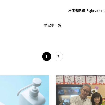
出演者
配信「QloveR」
社会
の記事一覧
1
2