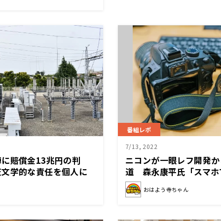
番組レポ
7/13, 2022
に賠償金13兆円の判
ニコンが一眼レフ開発か
天文学的な責任を個人に
道 森永康平氏「スマホ
はない」
マンじゃない人が見たら
おはよう寺ちゃん