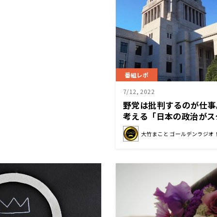
番組レポ
7/12, 2022
野党は批判するのが仕事
考える「日本の政治がス
つためには？」
大竹まこと ゴールデンラジオ