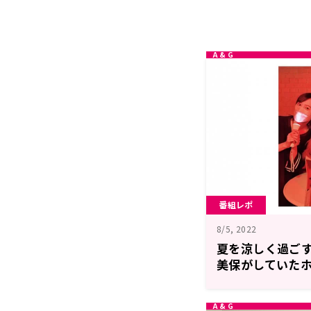
番組レポ
8/5, 2022
夏を涼しく過ご
美保がしていた
7月30日「中島
タンド！！」