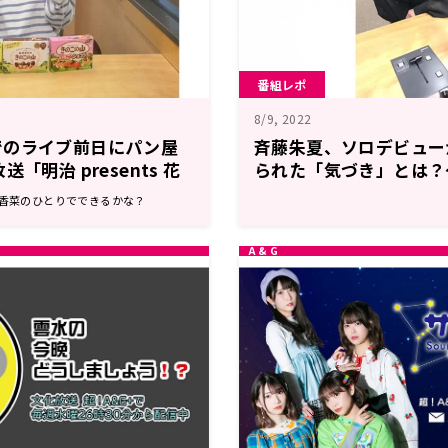
番組レポ
8/9, 2022
でのライブ前日にパン屋
斉藤朱夏、ソロデビュー
「明治 presents 花
られた「気づき」とは？
でできるかな？」
A&G＋ × ABEMAアニメ S
s 花澤香菜のひとりでできるかな？
Program～斉藤朱夏 
記念SP～前編」