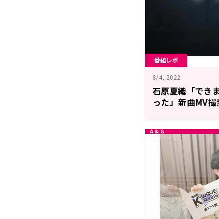
番組レポ
8/4, 2022
石原夏織「でき
った」新曲MV撮
月1日放送「石原夏織