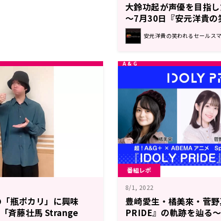
大鈴功起が声優を目指し
～7月30日『安元洋貴
マン(仮)』
安元洋貴の笑われるセールス
番組レポ
8/1, 2022
の「瓶ポカリ」に興味
豊崎愛生・橘美來・菅野真
斉藤壮馬 Strange
PRIDE』の軌跡を辿る～