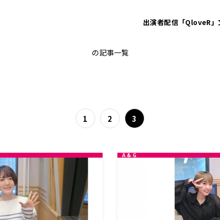
出演者
配信「QloveR」
番組レポート
の記事一覧
1
2
3