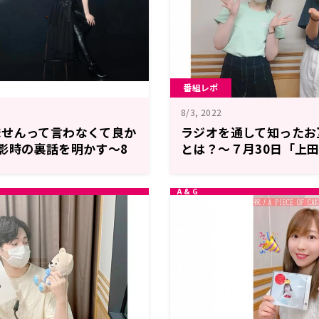
番組レポ
8/3, 2022
ませんって言わなくて良か
ラジオを通して知ったお
影時の裏話を明かす～8
とは？～７月30日「上
のCarry up!?」
しゃべりたりnight」