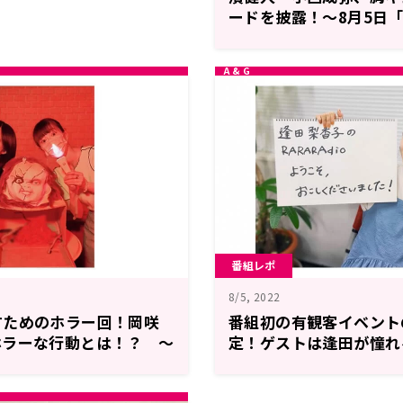
ードを披露！～8月5日「A3
RADIO」
番組レポ
8/5, 2022
すためのホラー回！岡咲
番組初の有観客イベント
ホラーな行動とは！？ ～
定！ゲストは逢田が憧れ
由貴・岡咲美保 あうとス
31日放送「逢田梨香子のR