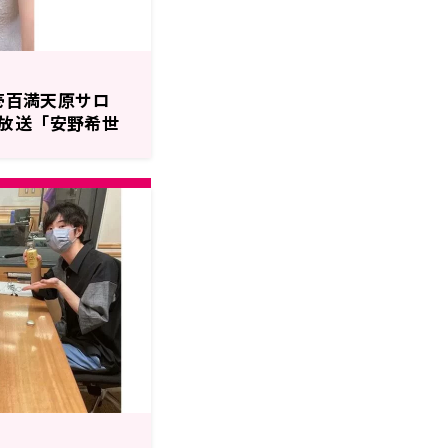
「壱百満天原サロ
放送「安野希世