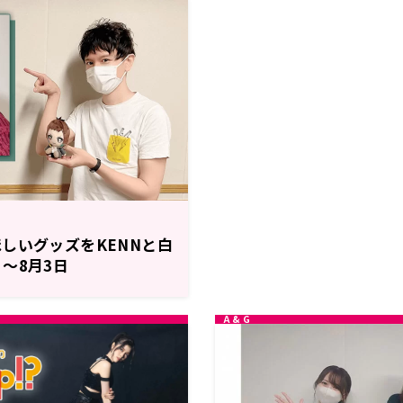
しいグッズをKENNと白
～8月3日
WS RADIO」