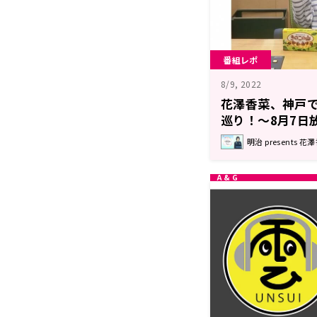
番組レポ
8/9, 2022
花澤香菜、神戸
巡り！～8月7日放送
澤香菜のひとり
明治 present