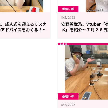
番組レポ
8/2, 2022
航、成人式を迎えるリスナ
安野希世乃、Vtuber
のアドバイスをおくる！～
メ」を紹介～７月２６日
航 K-WAVE Radio」
乃のきよなび！」
番組レポ
8/2, 2022