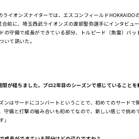
送のライオンズナイターでは、エスコンフィールドHOKKAIDO
試合前に、埼玉西武ライオンズの渡部聖弥選手にインタビュ
ドの守備で成長ができている部分、トルピード（魚雷）バッ
ついて訊いた。
3週間が経ちました。
プロ2年目のシーズンで感じていることを
ズンはサードにコンバートということで、
初めてのサードで
、
守備と打撃の噛み合いも初めてなので、
新しい感じで挑め
す」
守備で成長ができている部分はどの辺りですか？