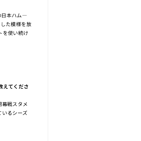
の日本ハム―
ーした模様を放
トを使い続け
教えてくださ
開幕戦
スタメ
ているシーズ