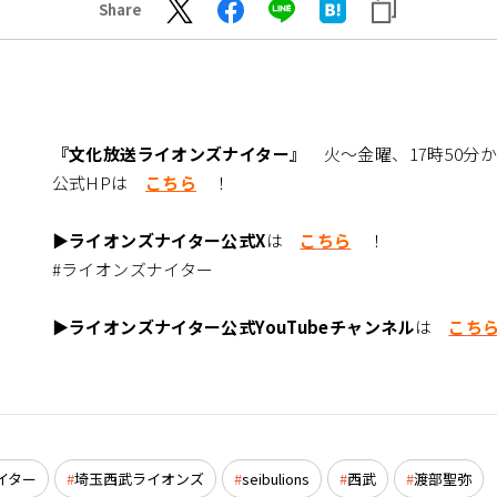
Share
『文化放送ライオンズナイター』
火～金曜、17時50分
公式HPは
こちら
！
▶ライオンズナイター公式X
は
こちら
！
#ライオンズナイター
▶ライオンズナイター公式YouTubeチャンネル
は
こち
イター
埼玉西武ライオンズ
seibulions
西武
渡部聖弥