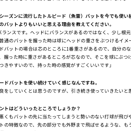
は昨シーズンに流行したトルピード
（
魚雷）
バットを今でも使い
のバットよりもいいと思える理由を教えてください。
バランスです。ヘッドにバランスがあるのではなく、
少し根元
普通のバットを握った時は球にヘッドの重さをぶつけるイメ
ドバットの場合は芯のところに1番重さがあるので、
自分の
、
握った時に重さがあるところが芯なので、
そこを球にぶつ
つきやすいので、
持った時の感覚がすごくいいです」
ルピードバットを使い続けていく感じなんですね。
良をしていくとは思うのですが、
引き続き使っていきたいと
ポイントはどういったところでしょうか？
悪くもバットの先に当たってしまうと勢いのない打球が飛び
トの特徴なので、
先の部分でも外野まで飛ばせるような、
も