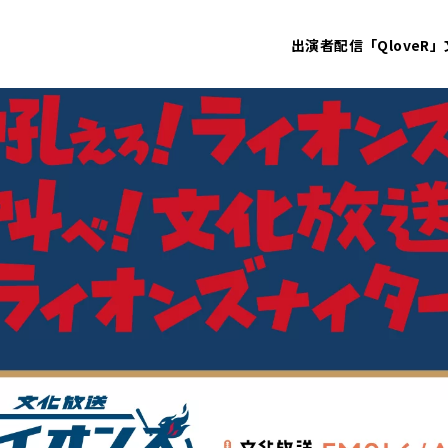
出演者
配信「QloveR」