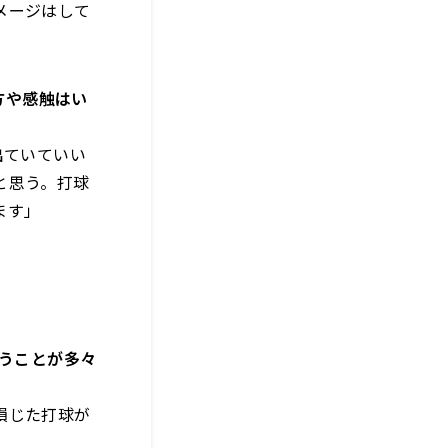
メージはして
方や感触はい
出ていていい
と思う。打球
ます」
うことが多々
損じた打球が