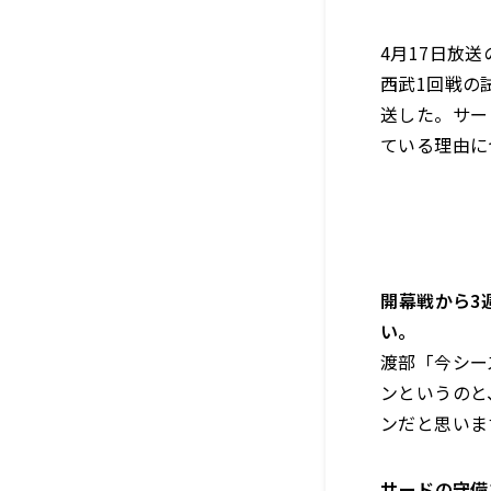
4月17日放
西武1回戦の
送した。サー
ている理由に
――開幕戦から
い。
渡部「今シー
ン
というのと
ンだと思いま
――サードの