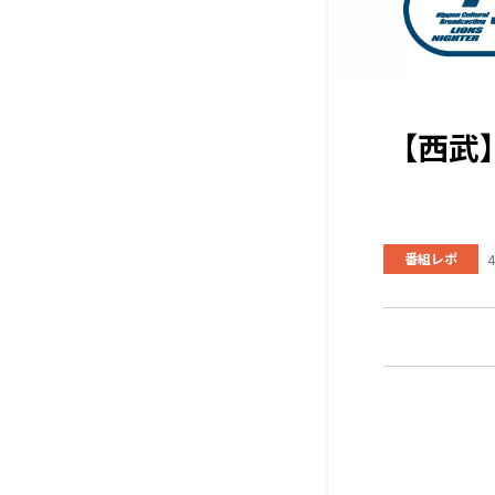
【西武
番組レポ
4