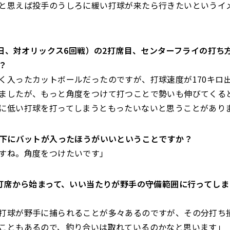
と思えば投手のうしろに緩い打球が来たら行きたいと
いうイ
16日、対オリックス6回戦）の2打席目、
センターフライの打ち
？
く入ったカットボールだったのですが、打球速度が170キロ
ましたが、
もっと角度をつけて打つことで勢いも伸びてくる
に低い打球を打ってしまうともったいないと思う
ことがあり
球の下にバットが入ったほうがいいということですか？
すね。角度をつけたいです」
1打席から始まって、
いい当たりが野手の守備範囲に行ってしま
打球が野手に捕られることが多々あるのですが、
その分打ち
こともあるので、
釣り合いは取れているのかなと思います」