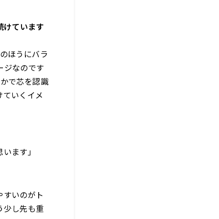
続けています
のほうにバラ
ージなのです
なかで芯を認識
けていくイメ
思います」
やすいのがト
う少し先も重