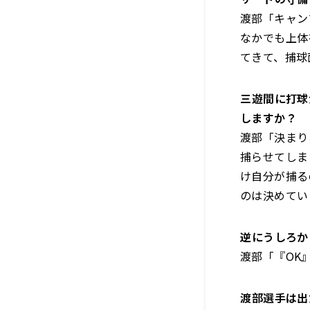
渡部「キャン
なかでも上体
てきて、捕球
――三遊間に打
しま
すか？
渡部「決まり
捕らせてしま
け自分が捕る
のは決めてい
――逆にうし
渡部「『OK
――渡部選手