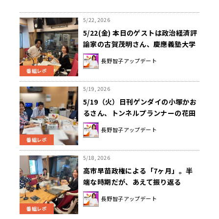
5/22, 2026
5/22(金) 本日のゲストは政治経済評
論家の古賀茂明さん、慶應義塾大学
教授の錦田愛子さんでした！！
長野智子アップデート
番組レポ
5/19, 2026
5/19（火）日刊ゲンダイの小塚かお
るさん、トンネルプランナーの花田
欣也さん、日刊スポーツ沢田啓太郎
長野智子アップデート
さんをお迎えしてお届けしました！
番組レポ
5/18, 2026
高市早苗政権による「7ヶ月」。半
端な時期だが、あえて振り返る
長野智子アップデート
番組レポ