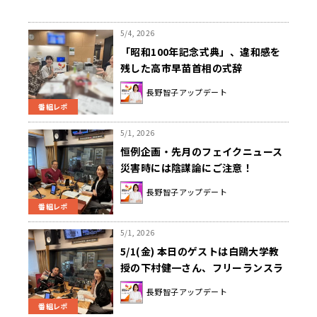
5/4, 2026
「昭和100年記念式典」、違和感を
残した高市早苗首相の式辞
長野智子アップデート
番組レポ
5/1, 2026
恒例企画・先月のフェイクニュース
災害時には陰謀論にご注意！
長野智子アップデート
番組レポ
5/1, 2026
5/1(金) 本日のゲストは白鴎大学教
授の下村健一さん、フリーランスラ
イターの畠山理仁さんでした！！
長野智子アップデート
番組レポ