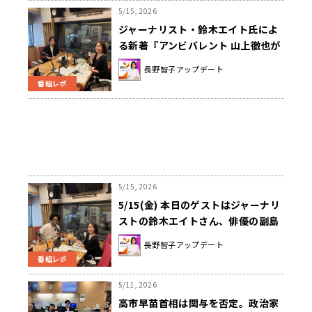
5/15, 2026
ジャーナリスト・鈴木エイト氏によ
る新著『アンビバレント 山上徹也が
私だけに明かした謎の核心』を紹介
長野智子アップデート
番組レポ
5/15, 2026
5/15(金) 本日のゲストはジャーナリ
ストの鈴木エイトさん、俳優の副島
淳さんでした！！
長野智子アップデート
番組レポ
5/11, 2026
高市早苗首相は関与を否定。政治家