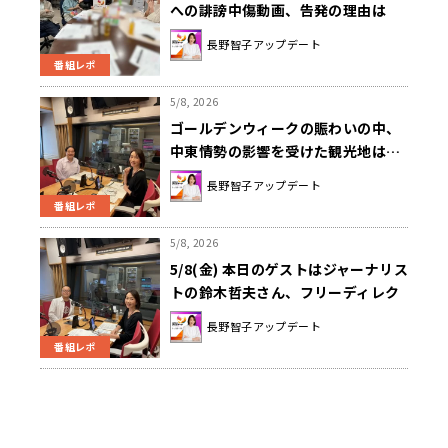
への誹謗中傷動画、告発の理由は
「仲間割れ」か
長野智子アップデート
番組レポ
5/8, 2026
ゴールデンウィークの賑わいの中、
中東情勢の影響を受けた観光地は…
長野智子アップデート
番組レポ
5/8, 2026
5/8(金) 本日のゲストはジャーナリス
トの鈴木哲夫さん、フリーディレク
ターの中村健吾さんでした！！
長野智子アップデート
番組レポ