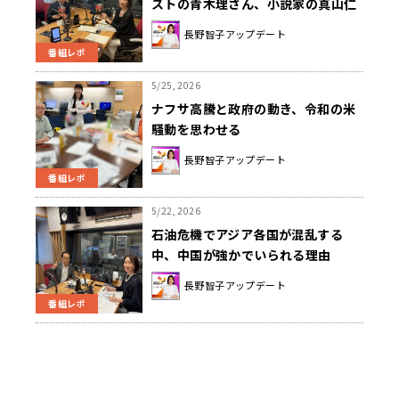
ストの青木理さん、小説家の真山仁
さんでした！！
長野智子アップデート
番組レポ
5/25, 2026
ナフサ高騰と政府の動き、令和の米
騒動を思わせる
長野智子アップデート
番組レポ
5/22, 2026
石油危機でアジア各国が混乱する
中、中国が強かでいられる理由
長野智子アップデート
番組レポ