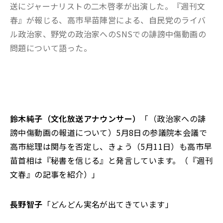
送にジャーナリストの二木啓孝が出演した。『週刊文
春』が報じる、高市早苗陣営による、自民党のライバ
ル政治家、野党の政治家へのSNSでの誹謗中傷動画の
問題について語った。
鈴木純子（文化放送アナウンサー）
「（政治家への誹
謗中傷動画の報道について）5月8日の参議院本会議で
高市総理は関与を否定し、きょう（5月11日）も高市早
苗首相は『秘書を信じる』と発言しています。（『週刊
文春』の記事を紹介）」
長野智子
「どんどん実名が出てきています」