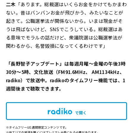
二木
「あります。総裁選はいくらお金をかけてもかまわ
ない。昔はバンバンお金が飛びかう、みたいなことが
起きて。公職選挙法が関係ないから。いまは現金がそ
うは飛ばないけど、SNSでこうしている。総裁選はあ
る意味でモラルの話だけど、衆議院選は公職選挙法が
関わるから、名誉毀損になってくるわけです」
「長野智子アップデート」は毎週月曜～金曜の午後3時
30分～5時、文化放送
（FM91.6MHz、 AM1134kHz、
radiko）で放送中。radikoのタイムフリー機能では、1
週間
後まで聴取できます。
で開く
※タイムフリーは1週間限定コンテンツです。
※他エリアの放送を聴くにはプレミアム会員になる必要があります。