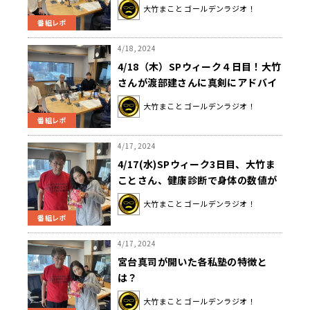
った」
大竹まこと ゴールデンラジオ！
番組レポ
4/18, 2024
4/18（木）SPウィーク４日目！大竹
さんが渡部建さんに真剣にアドバイ
ス！
大竹まこと ゴールデンラジオ！
番組レポ
4/17, 2024
4/17(水)SPウィーク3日目、大竹ま
ことさん、健康診断で身体の数値が
改善して健康体に！？ゲストは宮台
大竹まこと ゴールデンラジオ！
真司氏！
番組レポ
4/17, 2024
宮台真司が開いた各私塾の特徴と
は？
大竹まこと ゴールデンラジオ！