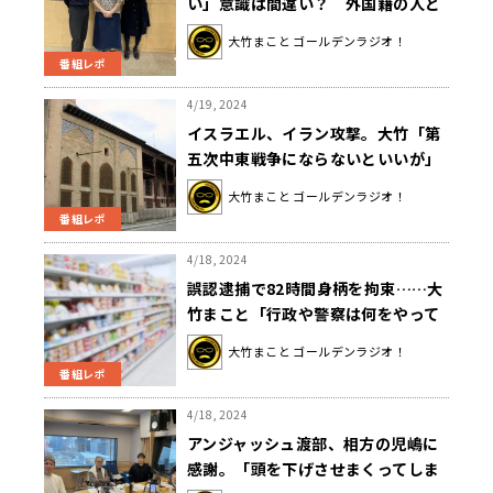
い」意識は間違い？ 外国籍の人と
入管に今なにが起きているのか
大竹まこと ゴールデンラジオ！
番組レポ
4/19, 2024
イスラエル、イラン攻撃。大竹「第
五次中東戦争にならないといいが」
大竹まこと ゴールデンラジオ！
番組レポ
4/18, 2024
誤認逮捕で82時間身柄を拘束……大
竹まこと「行政や警察は何をやって
るんだろうね」
大竹まこと ゴールデンラジオ！
番組レポ
4/18, 2024
アンジャッシュ渡部、相方の児嶋に
感謝。「頭を下げさせまくってしま