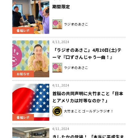
期間限定
ラジオのあさこ
番組レポ
4/13, 2024
「ラジオのあさこ」4月20日(土)テ
ーマ『口ずさんじゃう一曲！』
ラジオのあさこ
お知らせ
4/11, 2024
首脳の共同声明に大竹まこと「日本
とアメリカは対等なのか？」
大竹まこと ゴールデンラジオ！
番組レポ
4/11, 2024
きしたかの登場！ 「本当に平成生ま