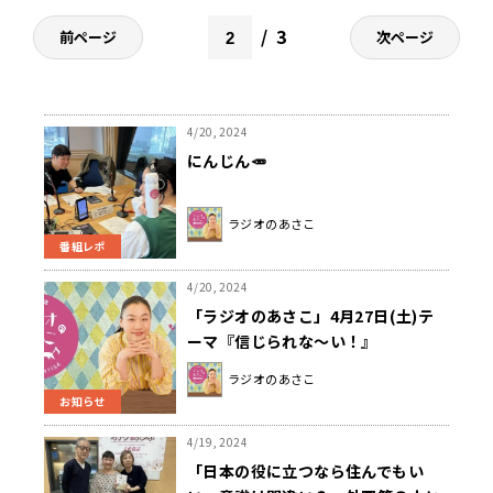
3
前ページ
次ページ
4/20, 2024
にんじん🥕
ラジオのあさこ
番組レポ
4/20, 2024
「ラジオのあさこ」4月27日(土)テ
ーマ『信じられな～い！』
ラジオのあさこ
お知らせ
4/19, 2024
「日本の役に立つなら住んでもい