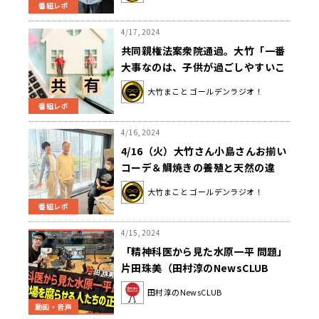
番組レポ
4/17, 2024
共同親権法案衆院通過。大竹「一番
大事なのは、子供が過ごしやすいこ
と」
大竹まこと ゴールデンラジオ！
番組レポ
4/16, 2024
4/16（火）大竹さん小島さんお揃い
コーデ＆鯛焼きの養殖と天然の違
い！？
大竹まこと ゴールデンラジオ！
番組レポ
4/15, 2024
「精神科医から見た水原一平 問題」
片田珠美（田村淳のNewsCLUB
2024年4月13日後半）
田村淳のNewsCLUB
動画・音声