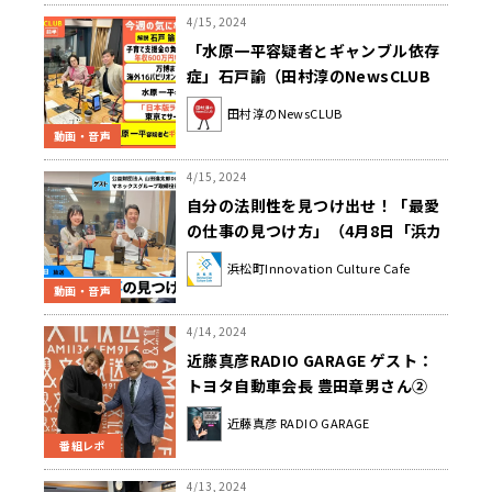
4/15, 2024
「水原一平容疑者とギャンブル依存
症」石戸諭（田村淳のNewsCLUB
2024年4月13日前半）
田村淳のNewsCLUB
動画・音声
4/15, 2024
自分の法則性を見つけ出せ！「最愛
の仕事の見つけ方」（4月8日「浜カ
フェ」）石倉秀明 山田尚史
浜松町Innovation Culture Cafe
動画・音声
4/14, 2024
近藤真彦RADIO GARAGE ゲスト：
トヨタ自動車会長 豊田章男さん②
近藤真彦 RADIO GARAGE
番組レポ
4/13, 2024