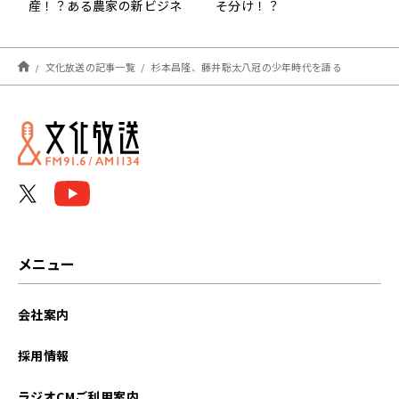
産！？ある農家の新ビジネ
そ分け！？
ス『村上信五くんと経済ク
ン』
文化放送の記事一覧
杉本昌隆、藤井聡太八冠の少年時代を語る
メニュー
会社案内
採用情報
ラジオCMご利用案内