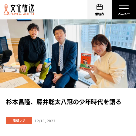
番組表
杉本昌隆、藤井聡太八冠の少年時代を語る
12/18, 2023
番組レポ