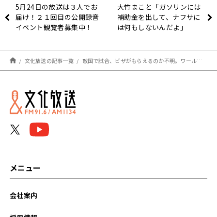
5月24日の放送は３人でお
大竹まこと「ガソリンには
届け！２１回目の公開録音
補助金を出して、ナフサに
イベント観覧者募集中！
は何もしないんだよ」
『アインシュタイン・山崎
紘菜 Heat&Heart!』
文化放送の記事一覧
敵国で試合、ビザがもらえるのか不明。ワールドカップのイラン代表はどうなる
メニュー
会社案内