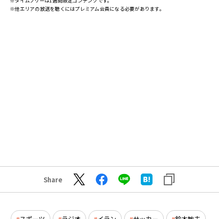
※タイムフリーは1週間限定コンテンツです。
※他エリアの放送を聴くにはプレミアム会員になる必要があります。
Share
スポーツ
ラジオ
イラン
サッカー
鈴木敏夫