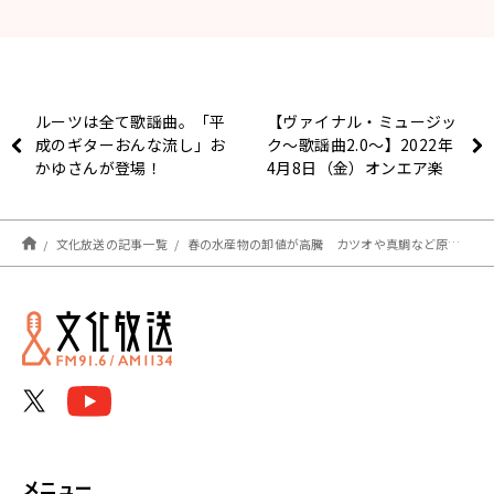
ルーツは全て歌謡曲。「平
【ヴァイナル・ミュージッ
成のギターおんな流し」お
ク～歌謡曲2.0～】2022年
かゆさんが登場！
4月8日（金）オンエア楽
曲
文化放送の記事一覧
春の水産物の卸値が高騰 カツオや真鯛など原油高の影響で
メニュー