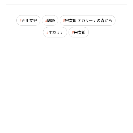
西川文野
朗読
宗次郎 オカリーナの森から
オカリナ
宗次郎