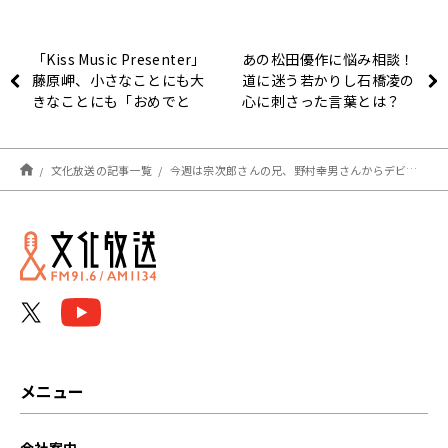
「Kiss Music Presenter」
あの松田優作に悩み相談！
藤原岬、小さなことにも大
道に迷う若かりし石橋凌の
きなことにも「おめでと
心に刺さった言葉とは？
う」
文化放送の記事一覧
今週は宗次郎さんの兄、野村幸男さんからデビュー前の秘話を伺いました！『宗次郎 オカリーナの森から』
メニュー
会社案内