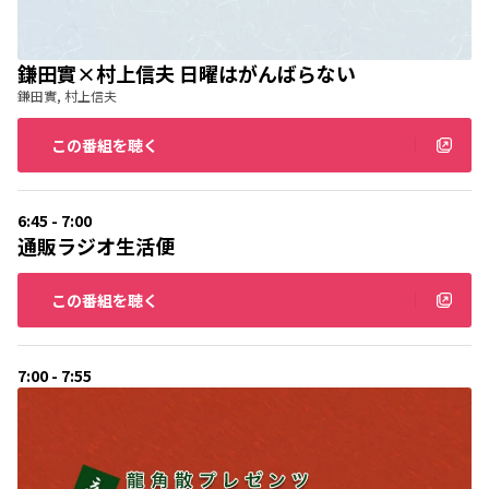
鎌田實×村上信夫 日曜はがんばらない
鎌田實, 村上信夫
この番組を聴く
6:45 - 7:00
通販ラジオ生活便
この番組を聴く
7:00 - 7:55