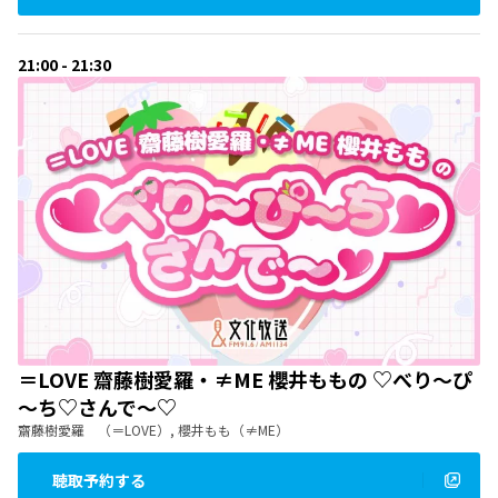
21:00 - 21:30
＝LOVE 齋藤樹愛羅・≠ME 櫻井ももの ♡べり～ぴ
～ち♡さんで～♡
齋藤樹愛羅 （＝LOVE）, 櫻井もも（≠ME）
聴取予約する