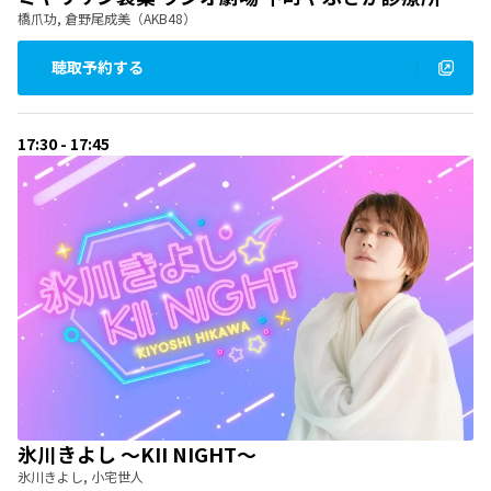
橋爪功, 倉野尾成美（AKB48）
聴取予約する
17:30 - 17:45
氷川きよし 〜KII NIGHT〜
氷川きよし, 小宅世人