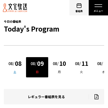
番組表
今日の番組表
Today's Program
08
09
10
11
1
08
/
08
/
08
/
08
/
08
/
土
日
月
火
水
レギュラー番組表を見る