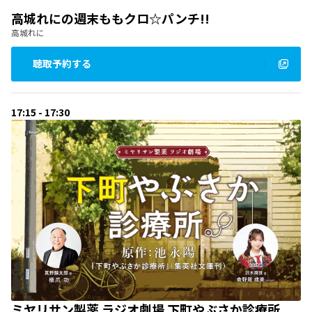
高城れにの週末ももクロ☆パンチ!!
高城れに
聴取予約する
17:15 - 17:30
ミヤリサン製薬 ラジオ劇場 下町やぶさか診療所