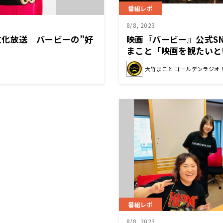
番組レポ
8/8, 2023
文化放送 バービーの”好
映画『バービー』公式S
まこと「映画を観たいと
何かに阻害されるのは嫌
大竹まこと ゴールデンラジオ
番組レポ
8/8, 2023