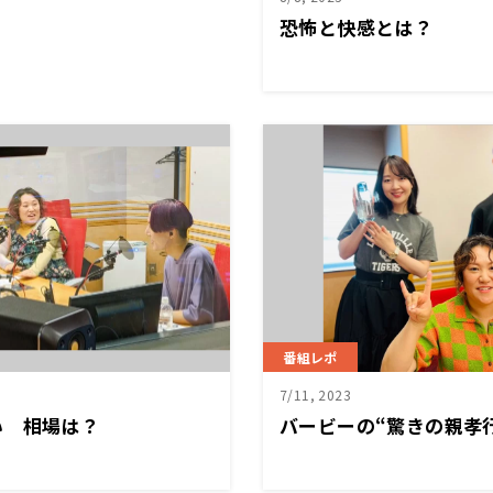
恐怖と快感とは？
番組レポ
7/11, 2023
い 相場は？
バービーの“驚きの親孝