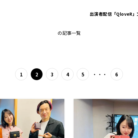
出演者
配信「QloveR」
バービー
の記事一覧
・・・
1
2
3
4
5
6