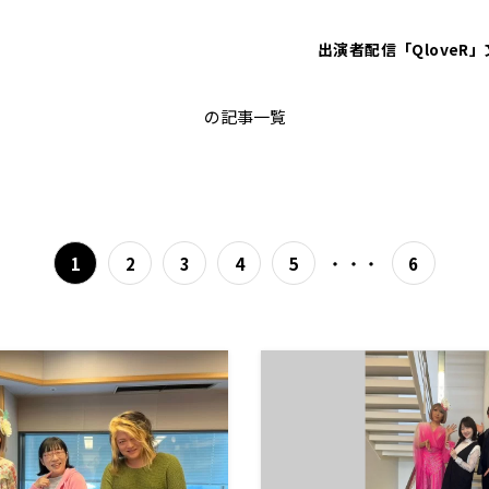
出演者
配信「QloveR」
ブルボンヌ
の記事一覧
・・・
1
2
3
4
5
6