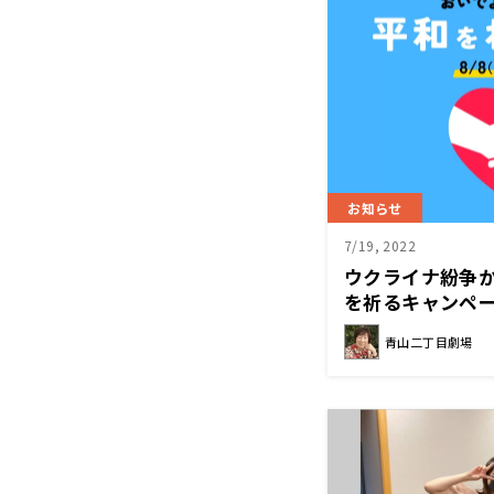
お知らせ
7/19, 2022
ウクライナ紛争
を祈るキャンペー
りさん 平和をね
青山二丁目劇場
（月)～12日（金