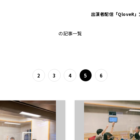
出演者
配信「QloveR」
ブルボンヌ
の記事一覧
2
3
4
5
6