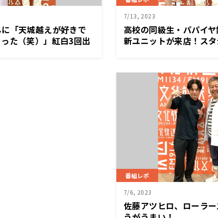
7/13, 2023
んに「天城越えが好きで
高校の同級生・パパイヤ
った（笑）」紅白3回出
新ユニットが来店！スタ
ジャが語る日本の演歌
雰囲気一色に！
番組レポ
7/6, 2023
佐藤アツヒロ、ローラー
うがうまい！