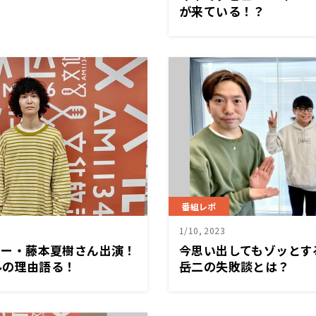
が来ている！？
番組レポ
1/10, 2023
ラマー・藤本夏樹さん出演！
今思い出してもゾッとする！
ルの理由語る！
岳二の失敗談とは？