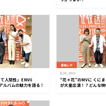
番組レポ
6/23, 2023
て人間性」ENVii
“花＊花”のMVに くに
が新アルバムの魅力を語る！
が大量出演！？どんな映
のか聞いた…「お腹がグ
よ」