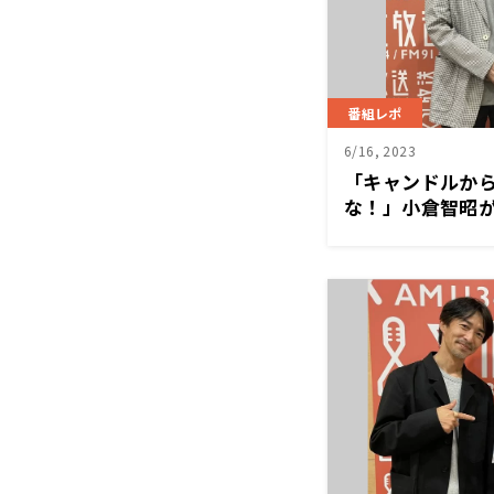
番組レポ
6/16, 2023
「キャンドルか
な！」小倉智昭
を邦丸アナに読
をメッタ斬り！