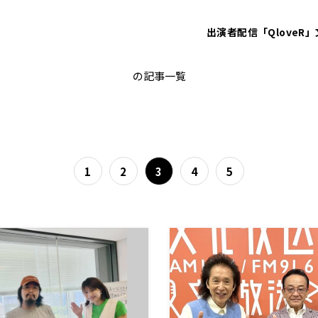
出演者
配信「QloveR」
ミュージシャン
の記事一覧
1
2
3
4
5