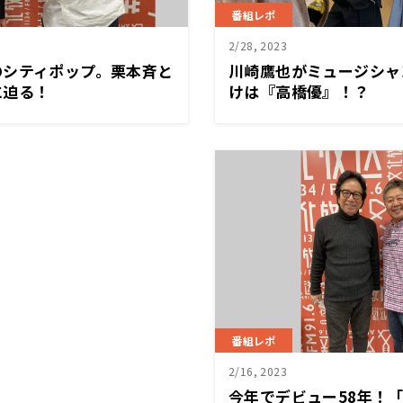
番組レポ
2/28, 2023
のシティポップ。栗本斉と
川崎鷹也がミュージシャ
に迫る！
けは『高橋優』！？
番組レポ
2/16, 2023
今年でデビュー58年！