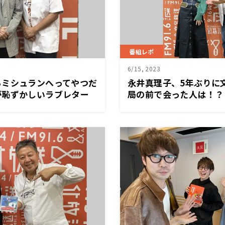
番組レポ
6/15, 2023
らミシュランへってやつだ
永井真理子、5年ぶりに
が恥ずかしいラブレター
局の前で会った人は！？
ませて広末涼子の不倫問題