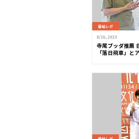
番組レポ
8/10, 2023
寺尾ブッダ推薦 
「落日飛車」と
っく！」
番組レポ