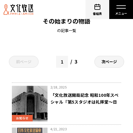
第５スタジオは礼拝堂～日本文化放送協会、
番組表
その始まりの物語
の記事一覧
3
前ページ
次ページ
2/18, 2025
「文化放送開局記念 昭和100年スペ
シャル『第5スタジオは礼拝堂～日
本文化放送協会 そのはじまりの物
語』」3月31日（月）放送
お知らせ
4/21, 2023