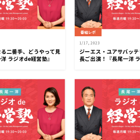
番組レポ
1/17, 2023
なる二番手、どうやって見
ジーエス・ユアサバッテ
洋 ラジオde経営塾』
長ご出演！『長尾一洋 ラ
1/16（月）放送