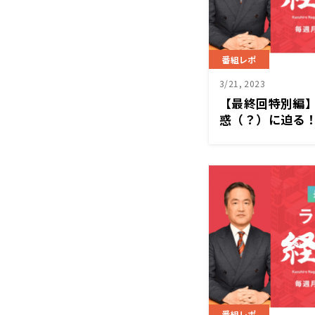
番組レポ
3/21, 2023
【最終回特別編
惑（？）に迫る！
営塾』3/20（月
番組レポ