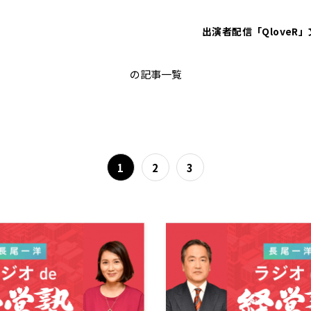
出演者
配信「QloveR」
長尾一洋 ラジオde経営塾
の記事一覧
1
2
3