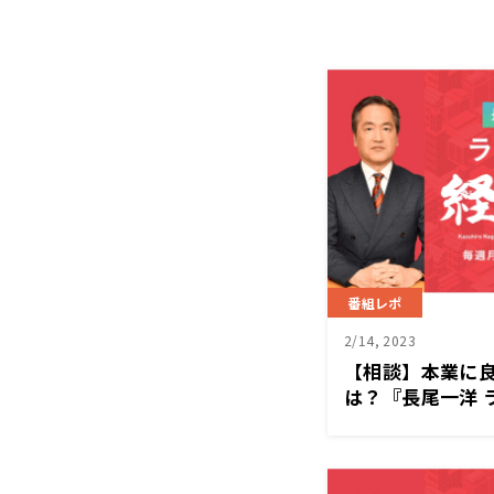
番組レポ
2/14, 2023
【相談】本業に
は？『長尾一洋 
2/13（月）放送