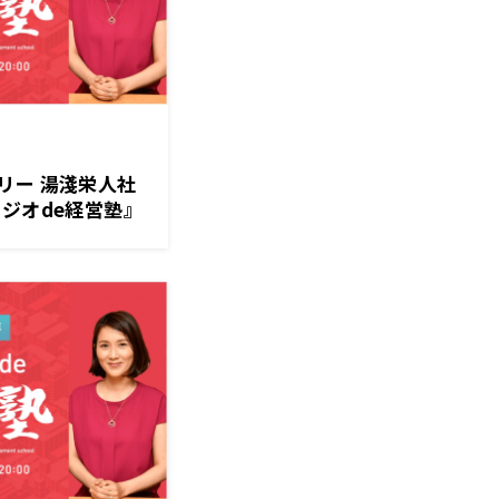
リー 湯淺栄人社
ジオde経営塾』