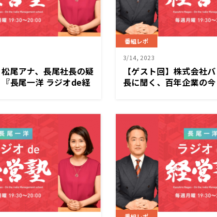
番組レポ
3/14, 2023
】松尾アナ、長尾社長の疑
【ゲスト回】株式会社バ
『長尾一洋 ラジオde経
長に聞く、百年企業の今
）放送
オde経営塾』3/13（月
番組レポ