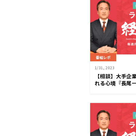
番組レポ
1/31, 2023
【相談】大手企
れる心境『長尾一
1/30（月）放送