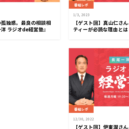
番組レポ
1/3, 2023
の孤独感。最良の相談相
【ゲスト回】真山仁さん
洋 ラジオde経営塾』
ティーが必読な理由とは
ジオde経営塾』1/2（
番組レポ
12/30, 2022
【ゲスト回】伊東潤さん