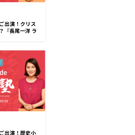
ご出演！クリス
？『長尾一洋 ラ
月）放送
ご出演！歴史小