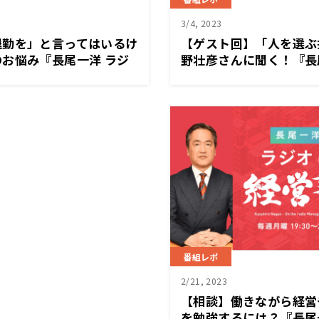
3/4, 2023
退勤を」と言ってはいるけ
【ゲスト回】「人を選ぶ
お悩み『長尾一洋 ラジ
野壮彦さんに聞く！『長尾
6（月）放送
経営塾』2/27（月）放
番組レポ
2/21, 2023
【相談】働きながら経営
を勉強するには？『長尾一