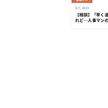
3/7, 2023
【相談】「早く
れど…人事マンの
オde経営塾』3/