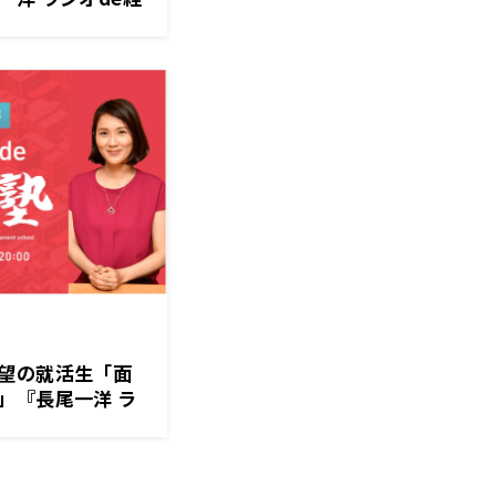
望の就活生「面
」『長尾一洋 ラ
月）放送