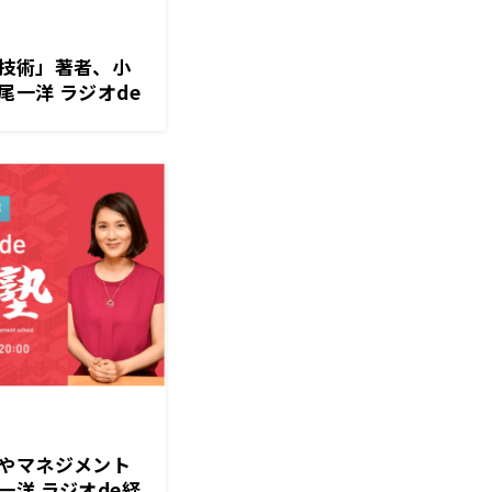
技術」著者、小
一洋 ラジオde
送
やマネジメント
洋 ラジオde経