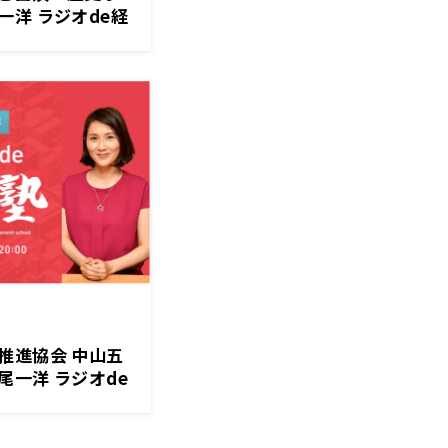
洋 ラジオde経
推進協会 中山五
一洋 ラジオde
送