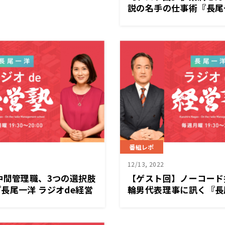
説の名手の仕事術『長尾一
営塾』12/26（月）放送
番組レポ
12/13, 2022
中間管理職、3つの選択肢
【ゲスト回】ノーコード
長尾一洋 ラジオde経営
輪男代表理事に訊く『長尾
）放送
経営塾』12/12（月）放