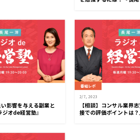
営塾』2/20（月）放送
番組レポ
2/7, 2023
良い影響を与える副業と
【相談】コンサル業界志
ラジオde経営塾』
接での評価ポイントは？
ジオde経営塾』2/6（