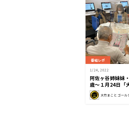
番組レポ
1/24, 2022
阿佐ヶ谷姉妹妹・
歳～１月24日「
ラジオ」
大竹まこと ゴール