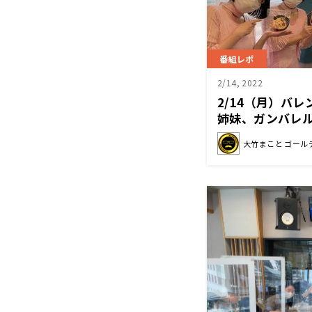
番組レポ
2/14, 2022
2/14（月）バ
姉妹、ガンバレ
ントが！！
大竹まこと ゴール