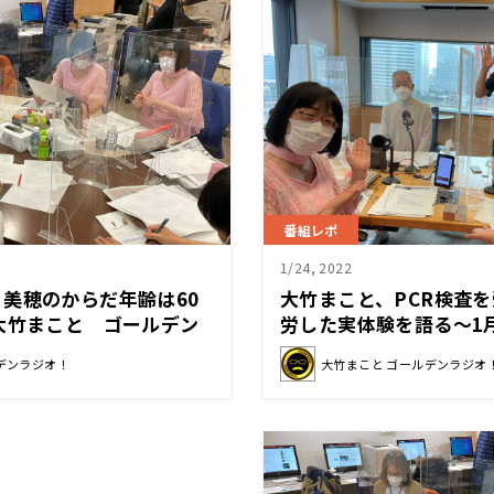
番組レポ
1/24, 2022
美穂のからだ年齢は60
大竹まこと、PCR検査
大竹まこと ゴールデン
労した実体験を語る～1
と ゴールデンラジオ」
デンラジオ！
大竹まこと ゴールデンラジオ