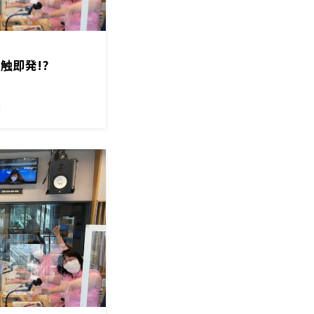
触即発!?
！