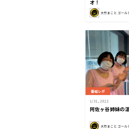
オ！
大竹まこと ゴール
番組レポ
1/31, 2022
阿佐ヶ谷姉妹の
大竹まこと ゴール