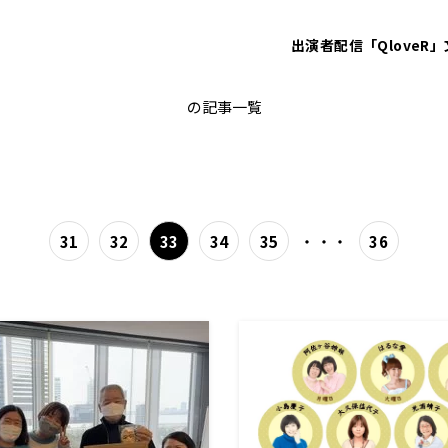
出演者
配信「QloveR」
阿佐ヶ谷姉妹
の記事一覧
・・・
31
32
33
34
35
36