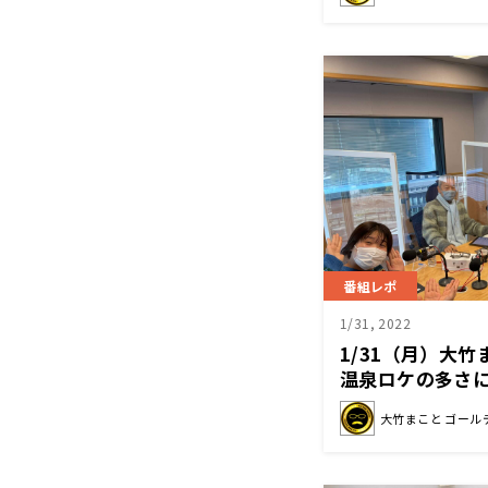
番組レポ
1/31, 2022
1/31（月）大
温泉ロケの多さ
大竹まこと ゴール