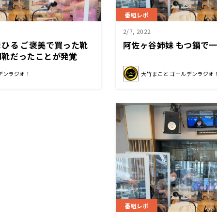
番組レポ
2/7, 2022
ひる ご褒美で買った靴
阿佐ヶ谷姉妹 もつ鍋で一
用靴だったことが発覚
デンラジオ！
大竹まこと ゴールデンラジオ
番組レポ