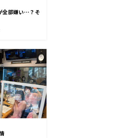
鍋が全部嫌い…？そ
！
情