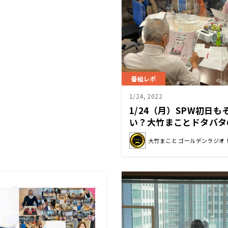
番組レポ
1/24, 2022
1/24（月）SPW初日
い？大竹まことドタバタ
る。
大竹まこと ゴールデンラジオ