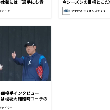
の休養には「選手にも責
今シーズンの目標とこだ
」
は？
ズナイター
文化放送 ライオンズナイター
一郎投手インタビュー
ムは松坂大輔臨時コーチの
考に「左打者に嫌だと思っ
ズナイター
ルにしたい」