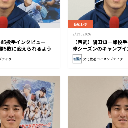
番組レポ
2/19, 2026
一郎投手インタビュー
【西武】隅田知一郎投
5勝5敗に変えられるよう
昨シーズンのキャンプイ
たこととは？
ズナイター
文化放送 ライオンズナイター