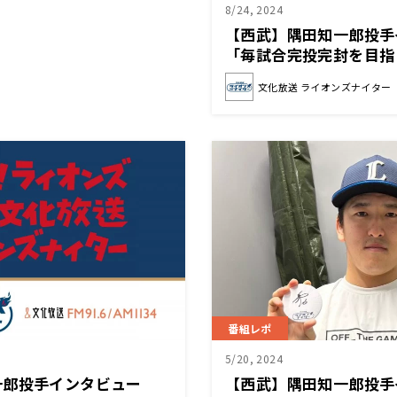
8/24, 2024
【西武】隅田知一郎投
「毎試合完投完封を目指
文化放送 ライオンズナイター
番組レポ
5/20, 2024
一郎投手インタビュー
【西武】隅田知一郎投