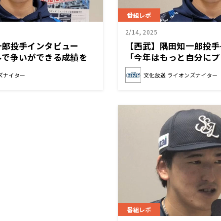
番組レポ
2/14, 2025
一郎投手インタビュー
【西武】隅田知一郎投
ルで争いができる成績を
「今年はもっと自分にプ
待をかけてやりたい」
ズナイター
文化放送 ライオンズナイター
番組レポ