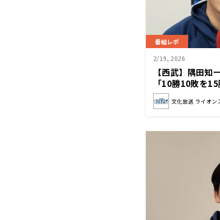
番組レポ
2/19, 2026
【西武】隅田知
「10勝10敗を1
に」
文化放送 ライオン