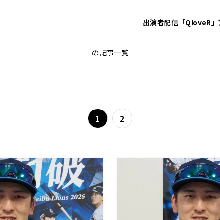
出演者
配信「QloveR」
隅田知一郎
の記事一覧
1
2