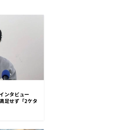
手インタビュー
満足せず「2ケタ
も貯金5個は作ら