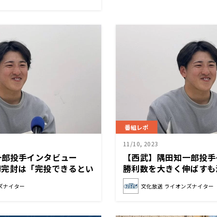
番組レポ
11/10, 2023
一郎投手インタビュー
【西武】隅田知一郎投
初完封は「完投できるとい
勝利数を大きく伸ばすも
るチャンスだと思った」
勝利とは言わず、最低で
ズナイター
文化放送 ライオンズナイター
ないとなと思っていた」