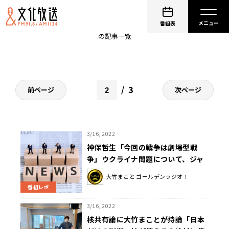
ゴールデンラジオ
番組表
の記事一覧
3
前ページ
次ページ
3/16, 2022
神保哲生「今回の戦争は劇場型戦
争」ウクライナ問題について、ジャ
ーナリストの視点で語る。
大竹まこと ゴールデンラジオ！
番組レポ
3/16, 2022
核共有論に大竹まことが持論「日本