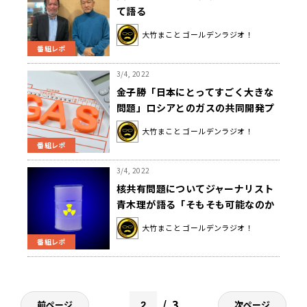
て語る
大竹まこと ゴールデンラジオ！
番組レポ
3/4, 2022
金子勝「日本にとってすごく大きな
問題」ロシアとのガスの共同開発プ
ロジェクトサハリン１・２とは？
大竹まこと ゴールデンラジオ！
番組レポ
3/4, 2022
核共有問題についてジャーナリスト
青木理が語る「そもそも可能なのか
ということが疑問」
大竹まこと ゴールデンラジオ！
番組レポ
3
前ページ
次ページ