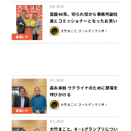
3/8, 2022
芸歴40年。切られ役から事務所副社
長とコミッショナーとなったお笑い
コンビ、ブッチャーブラザーズ「錦
大竹まこと ゴールデンラジオ！
鯉に憧れて……」
番組レポ
3/7, 2022
森永卓郎 ウクライナのために節電を
呼びかける
大竹まこと ゴールデンラジオ！
番組レポ
3/7, 2022
大竹まこと、R－1グランプリについ