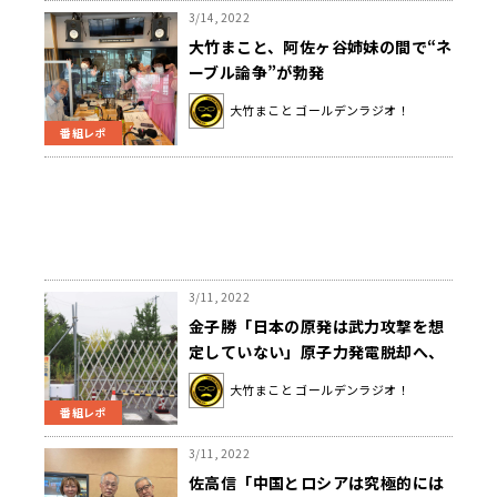
3/14, 2022
大竹まこと、阿佐ヶ谷姉妹の間で“ネ
ーブル論争”が勃発
大竹まこと ゴールデンラジオ！
番組レポ
3/11, 2022
金子勝「日本の原発は武力攻撃を想
定していない」原子力発電脱却へ、
ウクライナ侵攻で日本人が気付くべ
大竹まこと ゴールデンラジオ！
きこと
番組レポ
3/11, 2022
佐高信「中国とロシアは究極的には