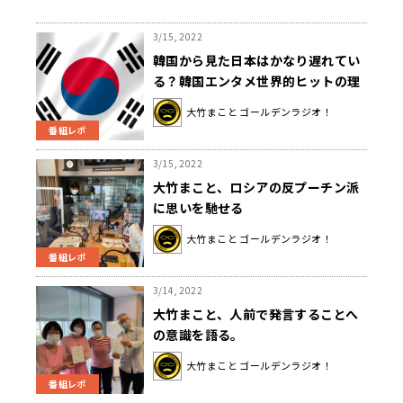
3/15, 2022
韓国から見た日本はかなり遅れてい
る？韓国エンタメ世界的ヒットの理
由
大竹まこと ゴールデンラジオ！
番組レポ
3/15, 2022
大竹まこと、ロシアの反プーチン派
に思いを馳せる
大竹まこと ゴールデンラジオ！
番組レポ
3/14, 2022
大竹まこと、人前で発言することへ
の意識を語る。
大竹まこと ゴールデンラジオ！
番組レポ