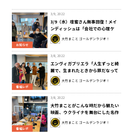
3/9, 2022
3/9（水）壇蜜さん無事回復！メイ
ンディッシュは「会社での心理ケ
ア」について！
大竹まこと ゴールデンラジオ！
お知らせ
3/8, 2022
エンヴィガブリエラ「人生ずっと綺
麗で、生まれたときから罪だなって
思っていました」
大竹まこと ゴールデンラジオ！
番組レポ
3/8, 2022
大竹まことがこんな時だから観たい
映画、ウクライナを舞台にした名作
「ひまわり」
大竹まこと ゴールデンラジオ！
番組レポ