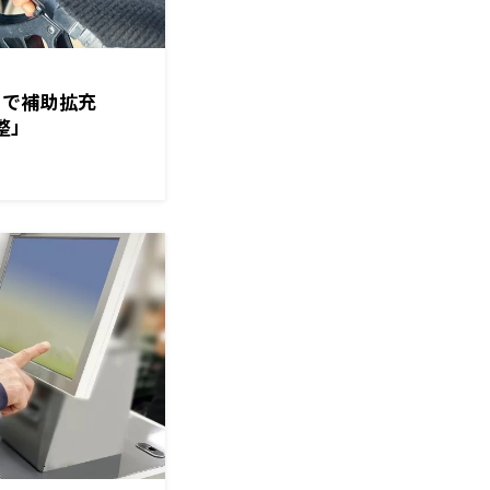
まで補助拡充
整」