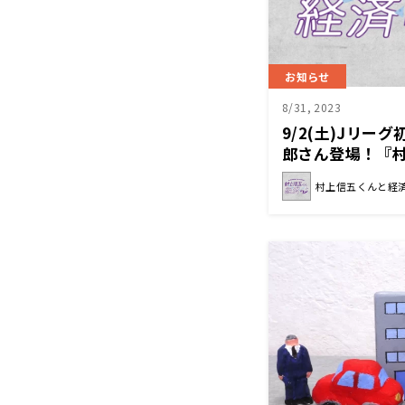
お知らせ
8/31, 2023
9/2(土)Jリー
郎さん登場！『
ン』
村上信五くんと経