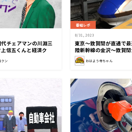
番組レポ
8/31, 2023
グ初代チェアマンの川淵三
東京〜敦賀間が直通で最
村上信五くんと経済ク
陸新幹線の金沢〜敦賀間
開業
済クン
おはよう寺ちゃん