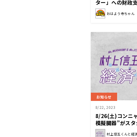
ター」への財政
おはよう寺ちゃん
お知らせ
8/22, 2023
8/26(土)コン
模擬臓器”がス
と経済クン』
村上信五くんと経