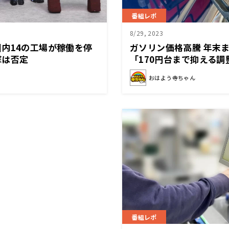
番組レポ
8/29, 2023
内14の工場が稼働を停
ガソリン価格高騰 年末
撃は否定
「170円台まで抑える調
おはよう寺ちゃん
番組レポ