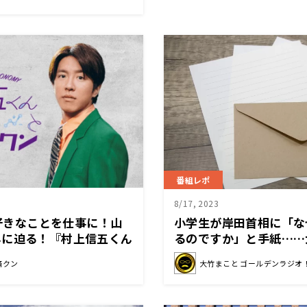
番組レポ
8/17, 2023
の好きなことを仕事に！山
小学生が岸田首相に「な
んに迫る！『村上信五くん
るのですか」と手紙……
どもだってこの国の国民
済クン
大竹まこと ゴールデンラジオ