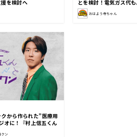
支援を検討へ
とを検討！電気ガス代も
おはよう寺ちゃん
ニャクから作られた”医療用
タジオに！『村上信五くん
済クン