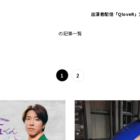
出演者
配信「QloveR」
経済
の記事一覧
1
2