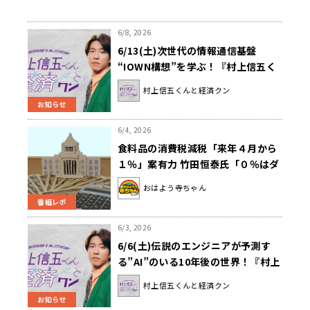
6/8, 2026
6/13(土)次世代の情報通信基盤
“IOWN構想”を学ぶ！『村上信五く
んと経済クン』
村上信五くんと経済クン
お知らせ
6/4, 2026
食料品の消費税減税「来年４月から
１％」案有力 竹田恒泰氏「０％はダ
メだけど１％は良いという根拠
おはよう寺ちゃん
が……」
番組レポ
6/3, 2026
6/6(土)伝説のエンジニアが予測す
る”AI”のいる10年後の世界！『村上
信五くんと経済クン』
村上信五くんと経済クン
お知らせ