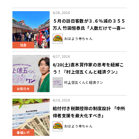
6/18, 2026
５月の訪日客数が３.６％減の３５５
万人 竹田恒泰氏「人数だけで一喜一
憂するんじゃなくて……」
おはよう寺ちゃん
社会
6/17, 2026
6/20(土)直木賞作家の思考を紐解こ
う！『村上信五くんと経済クン』
村上信五くんと経済クン
お知らせ
6/16, 2026
給付付き税額控除の制度設計 「中所
得者支援を最大化すべき」
おはよう寺ちゃん
番組レポ