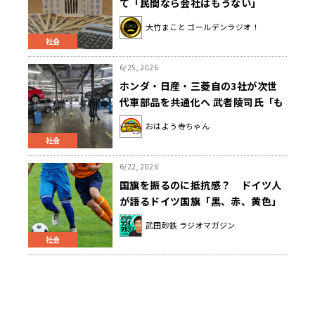
て「民間なら会社はもうない」
大竹まこと ゴールデンラジオ！
社会
6/25, 2026
ホンダ・日産・三菱自の3社が次世
代車部品を共通化へ 武者陵司氏「も
う争っても仕方ない時代ですから」
おはよう寺ちゃん
社会
6/22, 2026
国旗を振るのに抵抗感？ ドイツ人
が語るドイツ国旗「黒、赤、黄色」
ではない色の由来
武田砂鉄 ラジオマガジン
社会