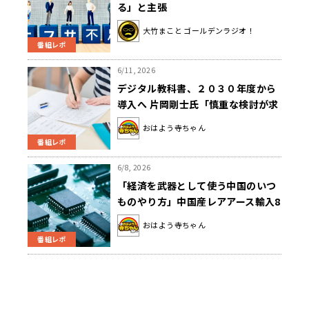
る」と主張
大竹まこと ゴールデンラジオ！
番組レポ
6/11, 2026
デジタル教科書、２０３０年度から
導入へ 片岡剛士氏「慎重な検討が求
められる」
おはよう寺ちゃん
番組レポ
6/8, 2026
「経済を武器として使う中国のいつ
ものやり方」中国産レアアース輸入8
割減
おはよう寺ちゃん
番組レポ