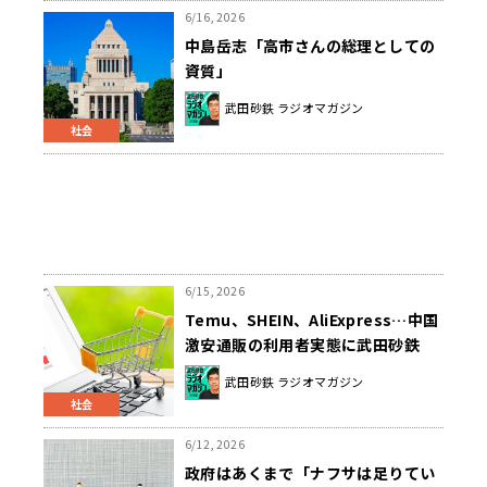
6/16, 2026
中島岳志「高市さんの総理としての
資質」
武田砂鉄 ラジオマガジン
社会
6/15, 2026
Temu、SHEIN、AliExpress…中国
激安通販の利用者実態に武田砂鉄
「そんなにいるんだ」
武田砂鉄 ラジオマガジン
社会
6/12, 2026
政府はあくまで「ナフサは足りてい