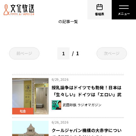
経済
番組表
の記事一覧
1
前ページ
次ページ
6/29, 2026
授乳論争はドイツでも勃発！日本は
「生々しい」ドイツは「エロい」武
田砂鉄が聞く
武田砂鉄 ラジオマガジン
社会
6/26, 2026
クールジャパン機構の大赤字につい