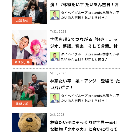
演！『林家たい平 たいあん吉日！お
かしら付き♪』8/13（日）、
タイヘイグループ presents 林家たい平
たいあん吉日！おかしら付き♪
8/20（日）放送
お知らせ
7/31, 2023
世代を超えてつながる「好き」。ラ
ジオ、落語、音楽。そして言葉。林
家たい平・アンジェリーナ1/3 スペ
タイヘイグループ presents 林家たい平
たいあん吉日！おかしら付き♪
シャル対談
オリジナル
5/11, 2023
林家たい平 娘・アンジー登場で“た
いパパ”に！
タイヘイグループ presents 林家たい平
たいあん吉日！おかしら付き♪
番組レポ
2/2, 2023
林家たい平にそっくり⁉世界一幸せ
な動物「クオッカ」に会いに行って