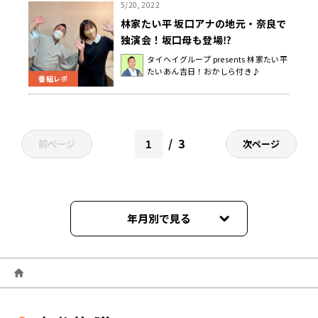
5/20, 2022
林家たい平 坂口アナの地元・奈良で
独演会！坂口母も登場⁉
タイヘイグループ presents 林家たい平
たいあん吉日！おかしら付き♪
番組レポ
3
前ページ
次ページ
年月別で見る
2026年04月
2024年11月