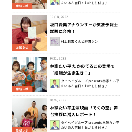
たいあん吉日！おかしら付き♪
番組レポ
10/18, 2022
坂口愛美アナウンサーが気象予報士
試験に合格！
村上信五くんと経済クン
お知らせ
9/21, 2022
林家たい平 たかのてるこの登場で
「細胞が生き生き！」
タイヘイグループ presents 林家たい平
たいあん吉日！おかしら付き♪
番組レポ
8/24, 2022
林家たい平主演映画「でくの空」舞
台挨拶に潜入レポート！
タイヘイグループ presents 林家たい平
たいあん吉日！おかしら付き♪
番組レポ