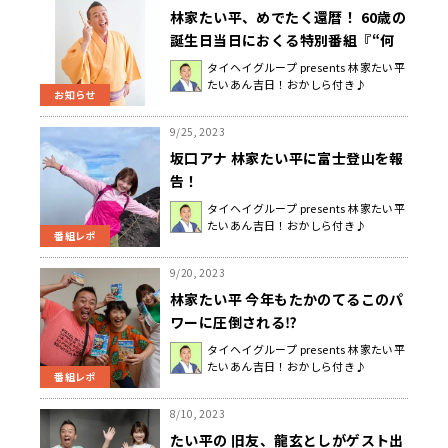
林家たい平、めでたく還暦！ 60歳の
誕生日当日におくる特別番組『“何
かあったのか？”「還暦スペシャル」
タイヘイグループ presents 林家たい平
たいあん吉日！おかしら付き♪
林家たい平～ホンネで語れる 60歳
お知らせ
～』放送決定！
9/25, 2023
坂口アナ 林家たい平に富士登山を報
告！
タイヘイグループ presents 林家たい平
たいあん吉日！おかしら付き♪
番組レポ
9/20, 2023
林家たい平 今年もたかのてるこのパ
ワーに圧倒される⁉
タイヘイグループ presents 林家たい平
たいあん吉日！おかしら付き♪
番組レポ
8/10, 2023
たい平の 旧友、龍玄としがゲスト出