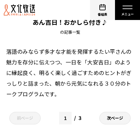
タイヘイグループ presents 林家たい平 たい
番組表
あん吉日！おかしら付き♪
の記事一覧
落語のみならず多才な才能を発揮するたい平さんの
魅力を存分に伝えつつ、一日を「大安吉日」のよう
に縁起良く、明るく楽しく過ごすためのヒントがぎ
っしりと詰まった、朝から元気になれる３０分のト
ークプログラムです。
3
前ページ
次ページ