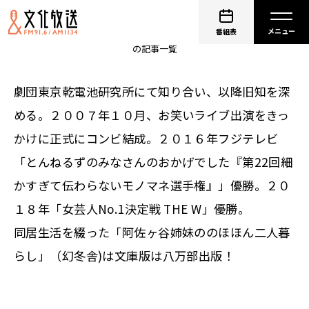
阿佐ヶ谷姉妹
番組表
の記事一覧
劇団東京乾電池研究所にて知り合い、以降旧知を深
める。２００７年１０月、お笑いライブ出演をきっ
かけに正式にコンビ結成。２０１６年フジテレビ
「とんねるずのみなさんのおかげでした『第22回細
かすぎて伝わらないモノマネ選手権』」優勝。２０
１８年「女芸人No.1決定戦 THE W」優勝。
同居生活を綴った「阿佐ヶ谷姉妹ののほほん二人暮
らし」（幻冬舎)は文庫版は八万部出版！