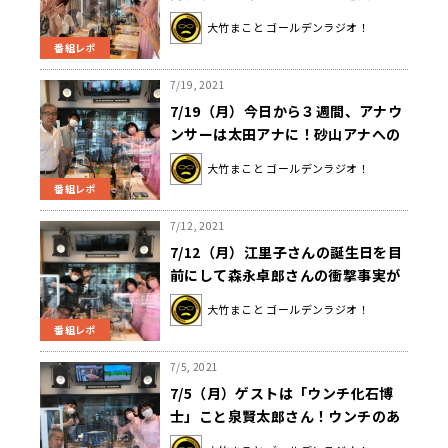
が！？
大竹まこと ゴールデンラジオ！
番組レポ
7/19, 2021
7/19（月）今日から３週間、アナウ
ンサーは太田アナに！砂山アナへの
中継も！
大竹まこと ゴールデンラジオ！
番組レポ
7/12, 2021
7/12（月）江里子さんの誕生日を目
前にして森永卓郎さんの衝撃事実が
発覚！？
大竹まこと ゴールデンラジオ！
番組レポ
7/5, 2021
7/5（月）ゲストは「ウンチ化石博
士」こと泉賢太郎さん！ウンチのあ
れこれ！