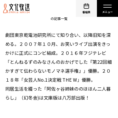
阿佐ヶ谷姉妹
番組表
の記事一覧
劇団東京乾電池研究所にて知り合い、以降旧知を深
める。２００７年１０月、お笑いライブ出演をきっ
かけに正式にコンビ結成。２０１６年フジテレビ
「とんねるずのみなさんのおかげでした『第22回細
かすぎて伝わらないモノマネ選手権』」優勝。２０
１８年「女芸人No.1決定戦 THE W」優勝。
同居生活を綴った「阿佐ヶ谷姉妹ののほほん二人暮
らし」（幻冬舎)は文庫版は八万部出版！