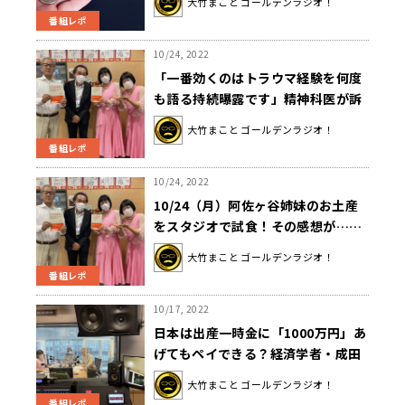
大竹まこと ゴールデンラジオ！
番組レポ
10/24, 2022
「一番効くのはトラウマ経験を何度
も語る持続曝露です」精神科医が訴
えるいじめ被害者優先のケアとは？
大竹まこと ゴールデンラジオ！
番組レポ
10/24, 2022
10/24（月）阿佐ヶ谷姉妹のお土産
をスタジオで試食！その感想が……
大竹まこと ゴールデンラジオ！
番組レポ
10/17, 2022
日本は出産一時金に「1000万円」あ
げてもペイできる？経済学者・成田
悠輔に聞く子ども支援の未来像
大竹まこと ゴールデンラジオ！
番組レポ