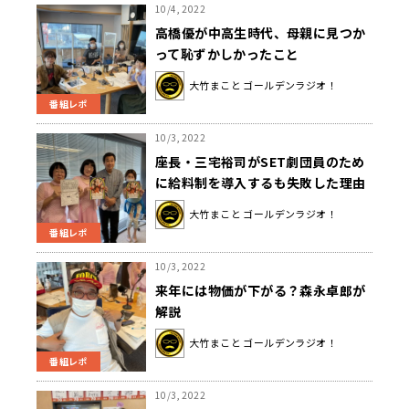
10/4, 2022
高橋優が中高生時代、母親に見つか
って恥ずかしかったこと
大竹まこと ゴールデンラジオ！
番組レポ
10/3, 2022
座長・三宅裕司がSET劇団員のため
に給料制を導入するも失敗した理由
と改善法を明かす
大竹まこと ゴールデンラジオ！
番組レポ
10/3, 2022
来年には物価が下がる？森永卓郎が
解説
大竹まこと ゴールデンラジオ！
番組レポ
10/3, 2022