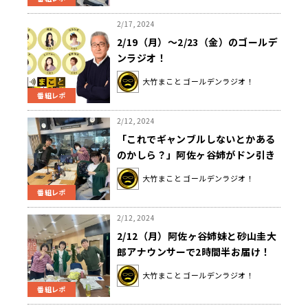
2/17, 2024
2/19（月）～2/23（金）のゴールデ
ンラジオ！
大竹まこと ゴールデンラジオ！
番組レポ
2/12, 2024
「これでギャンブルしないとかある
のかしら？」阿佐ヶ谷姉がドン引き
した“競馬大好き？”男のポイントと
大竹まこと ゴールデンラジオ！
は
番組レポ
2/12, 2024
2/12（月）阿佐ヶ谷姉妹と砂山圭大
郎アナウンサーで2時間半お届け！
大竹まこと ゴールデンラジオ！
番組レポ