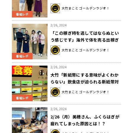
大竹まこと ゴールデンラジオ！
番組レポ
2/26, 2024
「この稼ぎ時を逃してはならぬとい
う感じです」海外で体を売る出稼ぎ
日本人風俗嬢の実態を聞く
大竹まこと ゴールデンラジオ！
番組レポ
2/26, 2024
大竹「新紙幣にする意味がよくわか
らない」飲食店が迫られる新紙幣対
応
大竹まこと ゴールデンラジオ！
番組レポ
2/26, 2024
2/26（月）美穂さん、ふくらはぎが
疲れてしまった原因とは！？