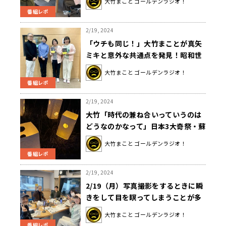
大竹まこと ゴールデンラジオ！
番組レポ
2/19, 2024
「ウチも同じ！」大竹まことが真矢
ミキと意外な共通点を発見！昭和世
代はみんなカンペに慣れてた？
大竹まこと ゴールデンラジオ！
番組レポ
2/19, 2024
大竹「時代の兼ね合いっていうのは
どうなのかなって」日本3大奇祭・蘇
民祭が千年以上の歴史に幕
大竹まこと ゴールデンラジオ！
番組レポ
2/19, 2024
2/19（月）写真撮影をするときに瞬
きをして目を瞑ってしまうことが多
い美穂さん！
大竹まこと ゴールデンラジオ！
番組レポ