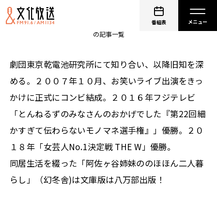
阿佐ヶ谷姉妹
番組表
の記事一覧
劇団東京乾電池研究所にて知り合い、以降旧知を深
める。２００７年１０月、お笑いライブ出演をきっ
かけに正式にコンビ結成。２０１６年フジテレビ
「とんねるずのみなさんのおかげでした『第22回細
かすぎて伝わらないモノマネ選手権』」優勝。２０
１８年「女芸人No.1決定戦 THE W」優勝。
同居生活を綴った「阿佐ヶ谷姉妹ののほほん二人暮
らし」（幻冬舎)は文庫版は八万部出版！