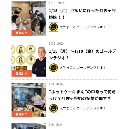
1/15, 2024
1/15（月）厄払いに行った阿佐ヶ谷
姉妹！！
大竹まこと ゴールデンラジオ！
番組レポ
1/13, 2024
1/15（月）～1/19（金）のゴールデ
ンラジオ！
大竹まこと ゴールデンラジオ！
番組レポ
1/8, 2024
“ホットケーキまん”の中身って何だ
っけ？阿佐ヶ谷姉の記憶が弱すぎ
る…中にホットケーキ？バター？正
大竹まこと ゴールデンラジオ！
解は？
番組レポ
1/8, 2024