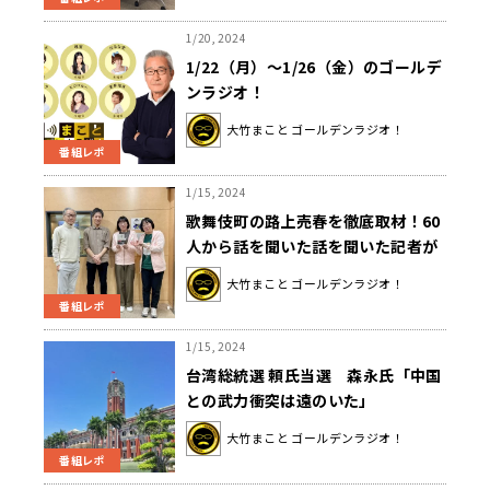
1/20, 2024
1/22（月）～1/26（金）のゴールデ
ンラジオ！
大竹まこと ゴールデンラジオ！
番組レポ
1/15, 2024
歌舞伎町の路上売春を徹底取材！60
人から話を聞いた話を聞いた記者が
明かす女性たちの事情とは？
大竹まこと ゴールデンラジオ！
番組レポ
1/15, 2024
台湾総統選 頼氏当選 森永氏「中国
との武力衝突は遠のいた」
大竹まこと ゴールデンラジオ！
番組レポ