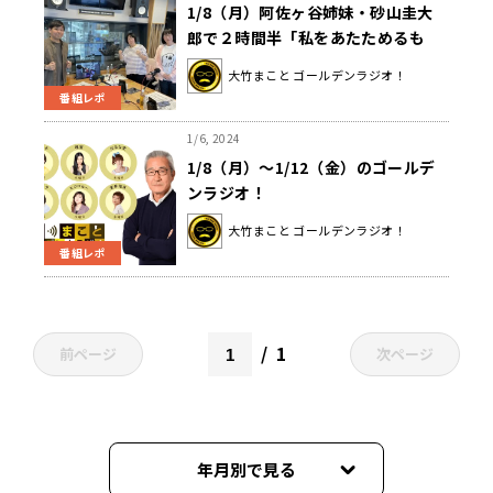
1/8（月）阿佐ヶ谷姉妹・砂山圭大
郎で２時間半「私をあたためるも
の」
大竹まこと ゴールデンラジオ！
番組レポ
1/6, 2024
1/8（月）～1/12（金）のゴールデ
ンラジオ！
大竹まこと ゴールデンラジオ！
番組レポ
1
前ページ
次ページ
年月別で見る