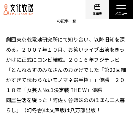
阿佐ヶ谷姉妹
番組表
の記事一覧
劇団東京乾電池研究所にて知り合い、以降旧知を深
める。２００７年１０月、お笑いライブ出演をきっ
かけに正式にコンビ結成。２０１６年フジテレビ
「とんねるずのみなさんのおかげでした『第22回細
かすぎて伝わらないモノマネ選手権』」優勝。２０
１８年「女芸人No.1決定戦 THE W」優勝。
同居生活を綴った「阿佐ヶ谷姉妹ののほほん二人暮
らし」（幻冬舎)は文庫版は八万部出版！