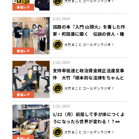
大竹まこと ゴールデンラジオ！
番組レポ
1/22, 2024
話題の本『入門 山頭火』を著した作
家・町田康に聞く 伝説の俳人・種
田山頭火とは？
大竹まこと ゴールデンラジオ！
番組レポ
1/22, 2024
支持率低迷と政治資金規正法違反事
件 大竹「根本的な法律をちゃんと
作らないとダメですよね」
大竹まこと ゴールデンラジオ！
番組レポ
1/22, 2024
1/22（月）前屈して手が床につくよ
うになったら世界が変わる！？👀
大竹まこと ゴールデンラジオ！
番組レポ