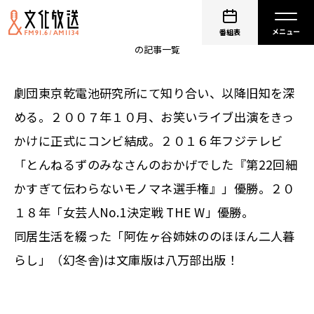
阿佐ヶ谷姉妹
番組表
の記事一覧
劇団東京乾電池研究所にて知り合い、以降旧知を深
める。２００７年１０月、お笑いライブ出演をきっ
かけに正式にコンビ結成。２０１６年フジテレビ
「とんねるずのみなさんのおかげでした『第22回細
かすぎて伝わらないモノマネ選手権』」優勝。２０
１８年「女芸人No.1決定戦 THE W」優勝。
同居生活を綴った「阿佐ヶ谷姉妹ののほほん二人暮
らし」（幻冬舎)は文庫版は八万部出版！