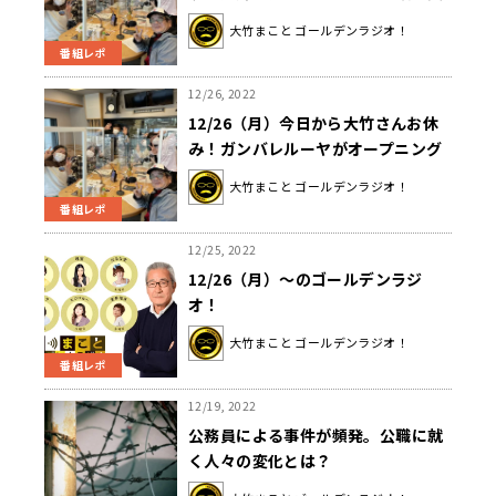
混乱！「全員違う絵を思い浮かべて
大竹まこと ゴールデンラジオ！
る」
番組レポ
12/26, 2022
12/26（月）今日から大竹さんお休
み！ガンバレルーヤがオープニング
から登場！
大竹まこと ゴールデンラジオ！
番組レポ
12/25, 2022
12/26（月）～のゴールデンラジ
オ！
大竹まこと ゴールデンラジオ！
番組レポ
12/19, 2022
公務員による事件が頻発。公職に就
く人々の変化とは？