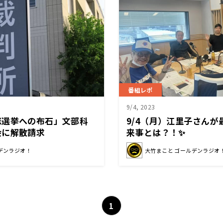
番組レポ
9/4, 2023
総選挙への布石」文部科
9/4（月）江里子さん
会に解散請求
来事とは？！✨
デンラジオ！
大竹まこと ゴールデンラジオ
1