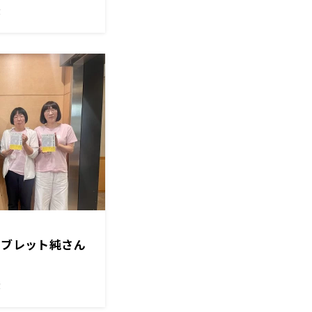
！
タブレット純さん
！