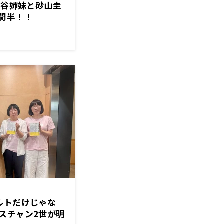
ヶ谷姉妹と砂山圭
間半！！
！
ルトだけじゃな
スチャン2世が明