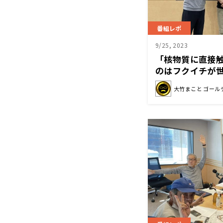
番組レポ
9/25, 2023
「核物質に直接
のはフクイチが世
た記者に聞く福
大竹まこと ゴール