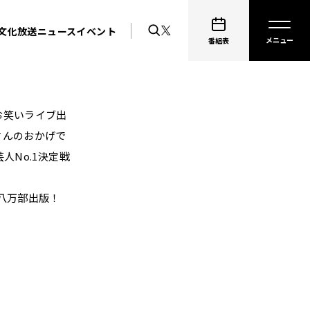
文化放送ニュース
イベント
番組表
お笑いライブ出
さんのおかげで
No.1決定戦
八万部出版！