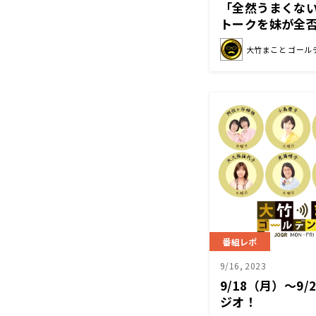
「全然うまくな
トークを妹が全否
リ…どんだけヒ
大竹まこと ゴール
番組レポ
9/16, 2023
9/18（月）～9
ジオ！