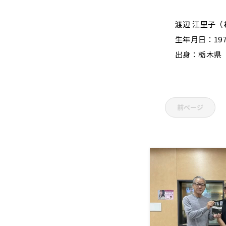
渡辺 江里子（
生年月日：197
出身：栃木県
前ページ