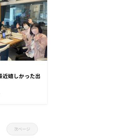
が最近嬉しかった出
！
次ページ