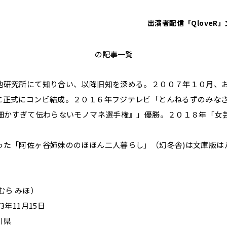
出演者
配信「QloveR」
阿佐ヶ谷姉妹
の記事一覧
池研究所にて知り合い、以降旧知を深める。２００７年１０月、
に正式にコンビ結成。２０１６年フジテレビ「とんねるずのみな
回細かすぎて伝わらないモノマネ選手権』」優勝。２０１８年「女芸人
。
った「阿佐ヶ谷姉妹ののほほん二人暮らし」（幻冬舎)は文庫版は
むら みほ）
3年11月15日
川県