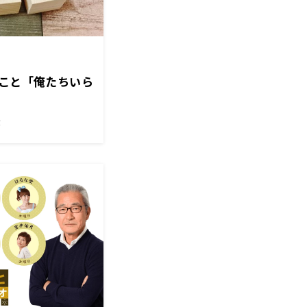
まこと「俺たちいら
！