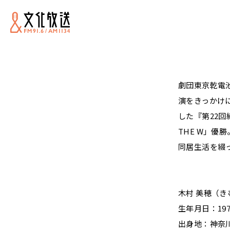
劇団東京乾電
演をきっかけ
した『第22
THE W」優勝
同居生活を綴
木村 美穂（き
生年月日：197
出身地：神奈