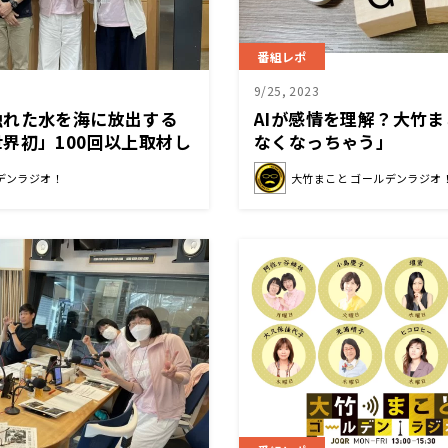
番組レポ
9/25, 2023
触れた水を海に放出する
AIが感情を理解？大竹
界初」100回以上取材し
なくなっちゃう」
島第一原発
デンラジオ！
大竹まこと ゴールデンラジオ