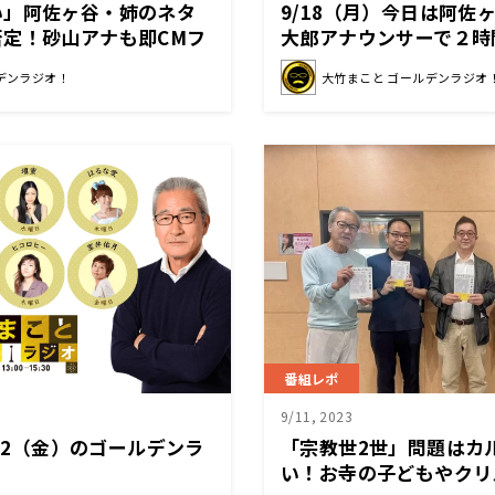
い」阿佐ヶ谷・姉のネタ
9/18（月）今日は阿佐
定！砂山アナも即CMフ
大郎アナウンサーで２時
ドイ話だったのか？
デンラジオ！
大竹まこと ゴールデンラジオ
番組レポ
9/11, 2023
/22（金）のゴールデンラ
「宗教世2世」問題はカ
い！お寺の子どもやクリ