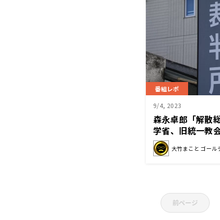
番組レポ
9/4, 2023
森永卓郎「解散
学省、旧統一教
大竹まこと ゴール
前ページ