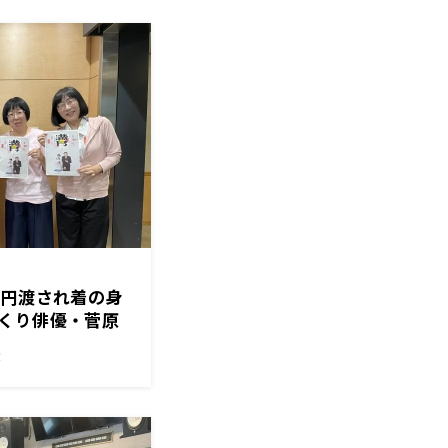
万円渡され着の身
くり俳優・菅原
ドイ仕事明かす
！