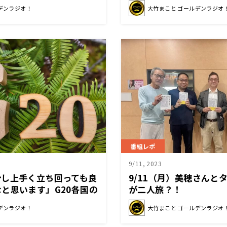
かす悲痛な声とは
デンラジオ！
大竹まこと ゴールデンラジオ
番組レポ
9/11, 2023
少し上手く立ち回っても良
9/11（月）美穂さんと
と思います」G20各国の
が二人旅？！
デンラジオ！
大竹まこと ゴールデンラジオ