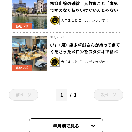
核抑止論の破綻 大竹まこと「本気
で考えなくちゃいけないんじゃない
ですか？」
大竹まこと ゴールデンラジオ！
番組レポ
8/7, 2023
8/7（月）森永卓郎さんが持ってきて
くださったメロンをスタジオで食べ
ました！！
大竹まこと ゴールデンラジオ！
番組レポ
1
前ページ
次ページ
年月別で見る