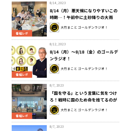
8/14, 2023
8/14（月）悪天候になりやすいこの
時期…！午前中に土砂降りの大雨
が…
大竹まこと ゴールデンラジオ！
番組レポ
8/12, 2023
8/14（月）～8/18（金）のゴールデ
ンラジオ！
大竹まこと ゴールデンラジオ！
番組レポ
8/7, 2023
「国を守る」という言葉に気をつけ
ろ！戦時に国のため命を捨てるのが
当たり前だったのはなぜか？戦史／
大竹まこと ゴールデンラジオ！
紛争史研究家が解説
番組レポ
8/7, 2023