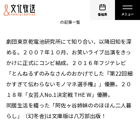
阿佐ヶ谷姉妹
番組表
の記事一覧
劇団東京乾電池研究所にて知り合い、以降旧知を深
める。２００７年１０月、お笑いライブ出演をきっ
かけに正式にコンビ結成。２０１６年フジテレビ
「とんねるずのみなさんのおかげでした『第22回細
かすぎて伝わらないモノマネ選手権』」優勝。２０
１８年「女芸人No.1決定戦 THE W」優勝。
同居生活を綴った「阿佐ヶ谷姉妹ののほほん二人暮
らし」（幻冬舎)は文庫版は八万部出版！