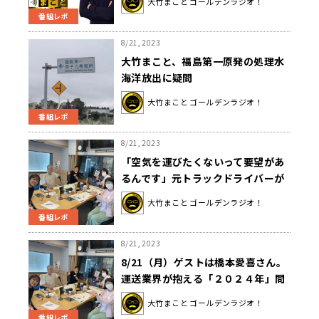
大竹まこと ゴールデンラジオ！
番組レポ
8/21, 2023
大竹まこと、福島第一原発の処理水
海洋放出に疑問
大竹まこと ゴールデンラジオ！
番組レポ
8/21, 2023
「空気を運びたくないって要望があ
るんです」元トラックドライバーが
送料無料に慣れきった現代物流の闇
大竹まこと ゴールデンラジオ！
を語る
番組レポ
8/21, 2023
8/21（月）ゲストは橋本愛喜さん。
運送業界が抱える「２０２４年」問
題とは。
大竹まこと ゴールデンラジオ！
番組レポ