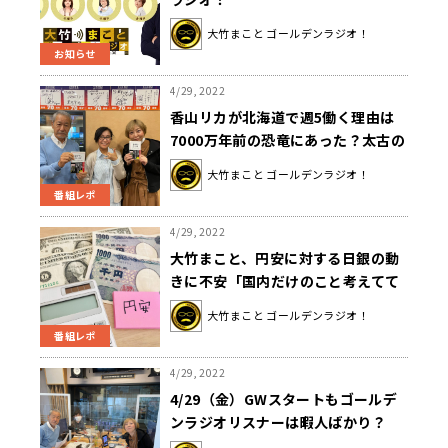
大竹まこと ゴールデンラジオ！
お知らせ
4/29, 2022
香山リカが北海道で週5働く理由は
7000万年前の恐竜にあった？太古の
ロマン理解できない大竹「それ楽し
大竹まこと ゴールデンラジオ！
い？」
番組レポ
4/29, 2022
大竹まこと、円安に対する日銀の動
きに不安「国内だけのこと考えてて
やってて大丈夫なのか」
大竹まこと ゴールデンラジオ！
番組レポ
4/29, 2022
4/29（金）GWスタートもゴールデ
ンラジオリスナーは暇人ばかり？