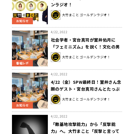
ンラジオ！
大竹まこと ゴールデンラジオ！
お知らせ
4/22, 2022
社会学者・宮台真司が室井佑月に
「フェミニズム」を説く！文化の男
化が進むと持続可能性が破壊され
大竹まこと ゴールデンラジオ！
る！？
番組レポ
4/22, 2022
4/22（金）SPW最終日！室井さん念
願のゲスト・宮台真司さんとたっぷ
りトーク！
大竹まこと ゴールデンラジオ！
お知らせ
4/22, 2022
「敵基地攻撃能力」から「反撃能
力」へ。大竹まこと「反撃と言って