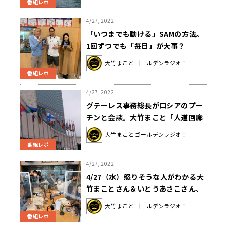
番組レポ
4/27, 2022
「いつまでも動ける」SAMの方法。
1回ずつでも「毎日」が大事？
大竹まこと ゴールデンラジオ！
番組レポ
4/27, 2022
グテーレス事務総長がロシアのプー
チンと会談。大竹まこと「人道回廊
については、国連に期待したい」
大竹まこと ゴールデンラジオ！
番組レポ
4/27, 2022
4/27（水）怒りそうな人がわかる大
竹まことさん＆いとうあさこさん、
芸人の嗅覚に壇蜜さんもビック
大竹まこと ゴールデンラジオ！
リ！？
番組レポ