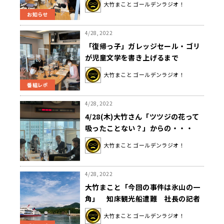
大竹まこと ゴールデンラジオ！
お知らせ
4/28, 2022
「復帰っ子」ガレッジセール・ゴリ
が児童文学を書き上げるまで
大竹まこと ゴールデンラジオ！
番組レポ
4/28, 2022
4/28(木)大竹さん「ツツジの花って
吸ったことない？」からの・・・
大竹まこと ゴールデンラジオ！
4/28, 2022
大竹まこと「今回の事件は氷山の一
角」 知床観光船遭難 社長の記者
会見を受けて…
大竹まこと ゴールデンラジオ！