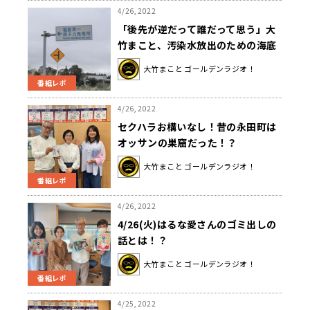
4/26, 2022
「後先が逆だって誰だって思う」大
竹まこと、汚染水放出のための海底
トンネル掘削マシン設置に疑問を呈
大竹まこと ゴールデンラジオ！
す
番組レポ
4/26, 2022
セクハラお構いなし！昔の永田町は
オッサンの巣窟だった！？
大竹まこと ゴールデンラジオ！
番組レポ
4/26, 2022
4/26(火)はるな愛さんのゴミ出しの
話とは！？
大竹まこと ゴールデンラジオ！
番組レポ
4/25, 2022