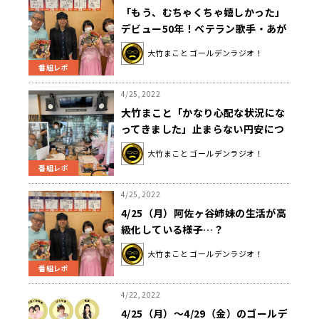
「もう、むちゃくちゃ嬉しかった」
デビュー50年！ベテラン歌手・あが
た森魚が新人時代に文化放送であっ
大竹まこと ゴールデンラジオ！
たエピソードを明かす
番組レポ
4/25, 2022
大竹まこと「かなり心配な状況にな
ってきました」止まらない円安につ
いてコメント
大竹まこと ゴールデンラジオ！
番組レポ
4/25, 2022
4/25（月）阿佐ヶ谷姉妹の生活が高
級化している様子…？
大竹まこと ゴールデンラジオ！
番組レポ
4/22, 2022
4/25（月）～4/29（金）のゴールデ