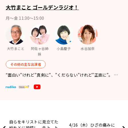
大竹まこと ゴールデンラジオ！
月〜金 11:30～15:00
大竹まこと
阿佐ヶ谷姉
小島慶子
水谷加奈
妹
その他の主な出演者
“面白い”けれど”真剣に”、”くだらない”けれど”正直に”。 …
自らをキリストに見立てた
4/16（木）ひざの痛みに
絵をＸに投稿し、炎上。ト