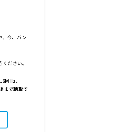
中、今、バン
聴きください。
.6MHz、
週間後まで聴取で