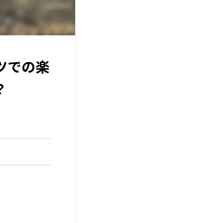
ツでの楽
？