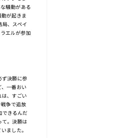
んな騒動がある
騒動が起きま
結局、スペイ
スラエルが参加
必ず決勝に参
ど、一番おい
れは、すごい
ナ戦争で追放
加できるんだ
って。決勝は
ていました。