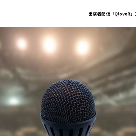
出演者
配信「QloveR」