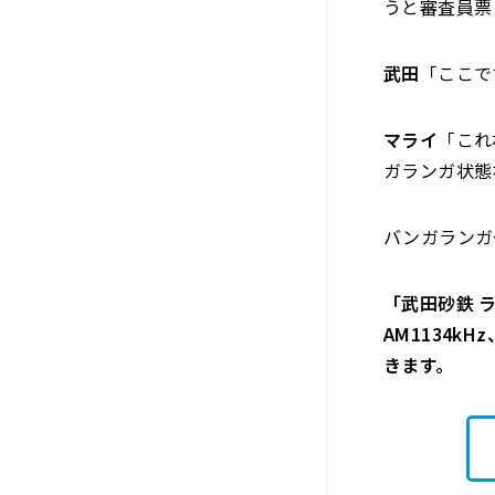
うと審査員票
武田
「ここで
マライ
「これ
ガランガ状態
バンガランガ
「武田砂鉄 ラ
AM1134k
きます。