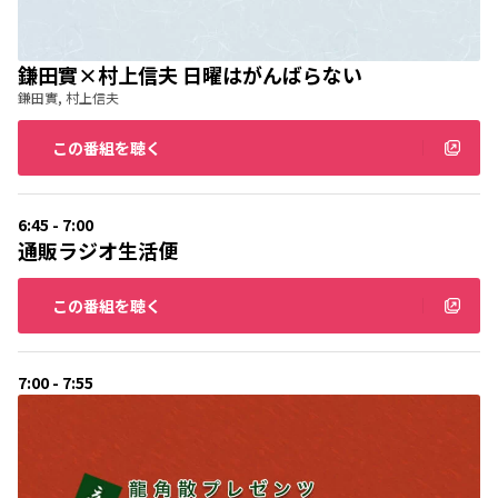
鎌田實×村上信夫 日曜はがんばらない
鎌田實, 村上信夫
この番組を聴く
6:45 - 7:00
通販ラジオ生活便
この番組を聴く
7:00 - 7:55