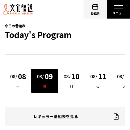
番組表
今日の番組表
Today's Program
08
09
10
11
1
08
/
08
/
08
/
08
/
08
/
土
日
月
火
水
レギュラー番組表を見る