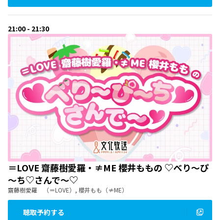
21:00 - 21:30
＝LOVE 齋藤樹愛羅・≠ME 櫻井ももの ♡べり～ぴ
～ち♡さんで～♡
齋藤樹愛羅 （＝LOVE）, 櫻井もも（≠ME）
聴取予約する