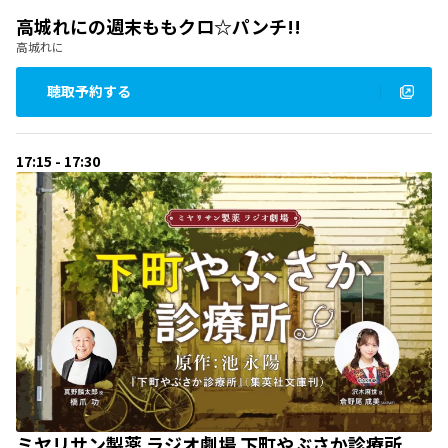
高城れにの週末ももクロ☆パンチ!!
高城れに
聴取予約する
17:15 - 17:30
ミヤリサン製薬 ラジオ劇場 下町やぶさか診療所