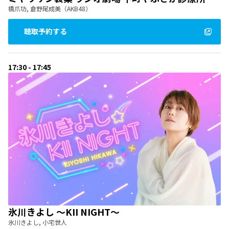
橋爪功, 倉野尾成美（AKB48）
聴取予約する
17:30 - 17:45
氷川きよし 〜KII NIGHT〜
氷川きよし, 小宅世人