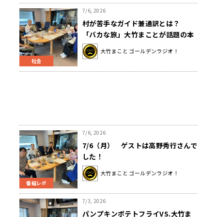
7/6, 2026
村が苦手なガイド兼通訳とは？
「バカな旅」大竹まことが話題の本
のウラ話に迫る
大竹まこと ゴールデンラジオ！
社会
7/6, 2026
7/6（月） ゲストは高野秀行さんで
した！
大竹まこと ゴールデンラジオ！
番組レポ
7/3, 2026
パンプキンポテトフライVS.大竹ま