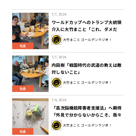
7/7, 2026
ワールドカップへのトランプ大統領
介入に大竹まこと「これ、ダメだ
ろ。」
大竹まこと ゴールデンラジオ！
社会
7/7, 2026
内田樹「戦国時代の武道の教えは敵
対しないこと」
大竹まこと ゴールデンラジオ！
社会
7/6, 2026
「高次脳機能障害者支援法」へ期待
「外見で分からないからこそ、我々
自身が知識を持つことが大事」
大竹まこと ゴールデンラジオ！
社会