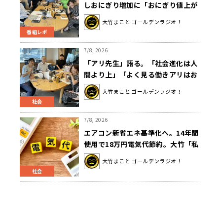
しおにぎり増加に「おにぎり値上が
り実感」＆ホテルのモーニングビュ
大竹まこと ゴールデンラジオ！
ッフェ…どう食べる？
番組レポ
7/8, 2026
「アリ先生」語る。「社会進化は人
間より上」「よく見る働きアリはお
ばあちゃん」
大竹まこと ゴールデンラジオ！
社会
7/8, 2026
エアコン新省エネ基準化へ。14年間
使用で18万円電気代節約。大竹「私
今77歳。77歳で14年？」
大竹まこと ゴールデンラジオ！
社会