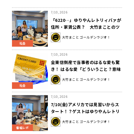
7/10, 2026
「6220…」ゆりやんレトリィバァが
住所・家賃公表？ 大竹まことのツ
ッコミに大笑い
大竹まこと ゴールデンラジオ！
社会
7/10, 2026
全東信倒産で当事者のはるな愛も驚
き！ はるな愛「どういうこと？意味
分かんないと思った」
大竹まこと ゴールデンラジオ！
社会
7/10, 2026
7/10(金)アメリカでは見習いからス
タート！？ゲストはゆりやんレトリ
ィバァさんでした！
大竹まこと ゴールデンラジオ！
番組レポ