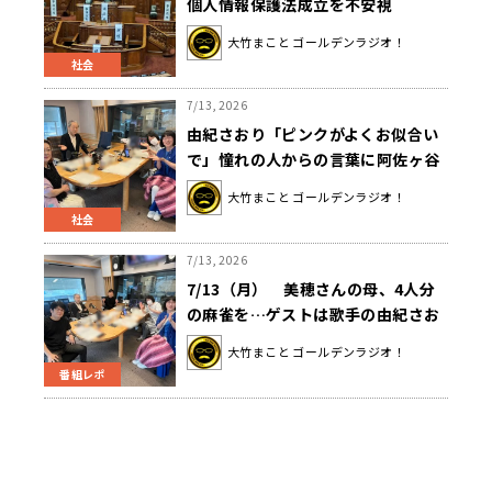
個人情報保護法成立を不安視
大竹まこと ゴールデンラジオ！
社会
7/13, 2026
由紀さおり「ピンクがよくお似合い
で」憧れの人からの言葉に阿佐ヶ谷
姉妹が恐縮
大竹まこと ゴールデンラジオ！
社会
7/13, 2026
7/13（月） 美穂さんの母、4人分
の麻雀を…ゲストは歌手の由紀さお
りさんでした！
大竹まこと ゴールデンラジオ！
番組レポ