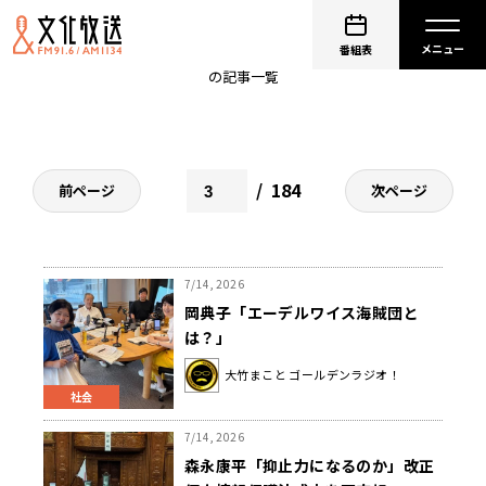
大竹まこと
番組表
の記事一覧
184
前ページ
次ページ
7/14, 2026
岡典子「エーデルワイス海賊団と
は？」
大竹まこと ゴールデンラジオ！
社会
7/14, 2026
森永康平「抑止力になるのか」改正