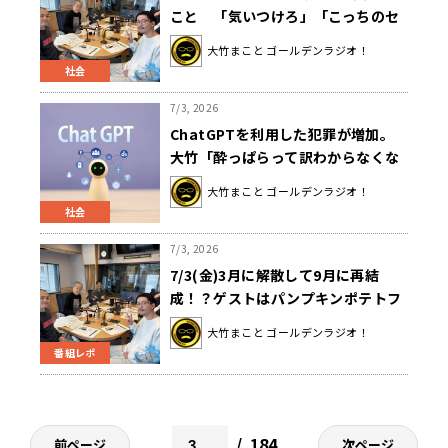
こと 「気いつけろ」「こっちのセ
リフ」我慢の20分
大竹まこと ゴールデンラジオ！
社会
7/3, 2026
ChatGPTを利用した犯罪が増加。
大竹「酔っぱらって訳わからなくな
るとかの番組はChatGPTにはでき
大竹まこと ゴールデンラジオ！
ない」
社会
7/3, 2026
7/3(金)3月に解散して9月に再結
成！？ゲストはパンプキンポテトフ
ライでした！
大竹まこと ゴールデンラジオ！
番組レポ
184
前ページ
次ページ