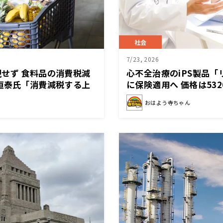
社会
7/23, 2026
せず 食料品の消費税減
心不全治療のiPS製品「
恒泰氏「消費減税する上
に保険適用へ 価格は532
の敵なのかという
おはよう寺ちゃん