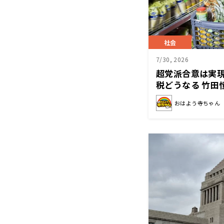
社会
7/30, 2026
超党派合意は実現
税どうなる 竹田
で何がいちばん
おはよう寺ちゃん
と……」