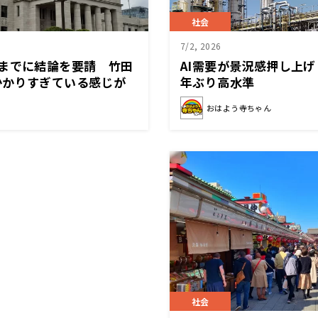
社会
7/2, 2026
旬までに結論を要請 竹田
AI需要が景況感押し上げ
かかりすぎている感じが
年ぶり高水準
おはよう寺ちゃん
社会