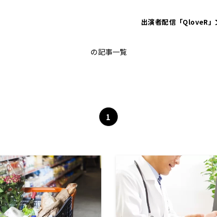
出演者
配信「QloveR」
竹田恒泰
の記事一覧
1