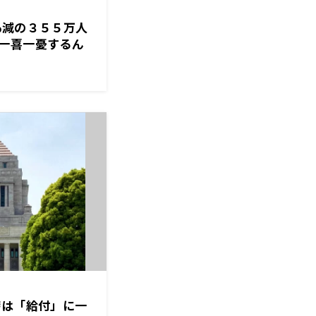
％減の３５５万人
一喜一憂するん
時は「給付」に一