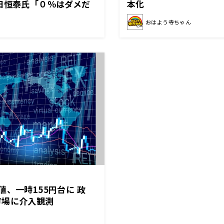
田恒泰氏「０％はダメだ
本化
という根拠が……」
おはよう寺ちゃん
値、一時155円台に 政
市場に介入観測