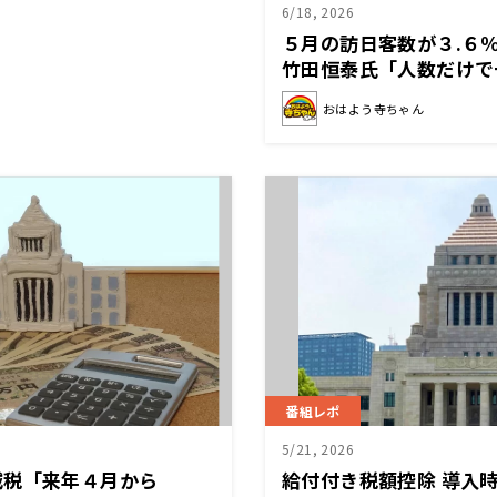
6/18, 2026
５月の訪日客数が３.６
竹田恒泰氏「人数だけで
じゃなくて……」
おはよう寺ちゃん
番組レポ
5/21, 2026
減税「来年４月から
給付付き税額控除 導入