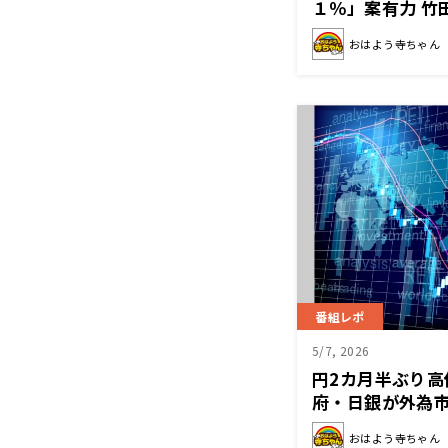
１％」案有力 竹
けど１％は良い
おはよう寺ちゃん
番組レポ
5/7, 2026
円2カ月半ぶり高
府・日銀が外為
おはよう寺ちゃん