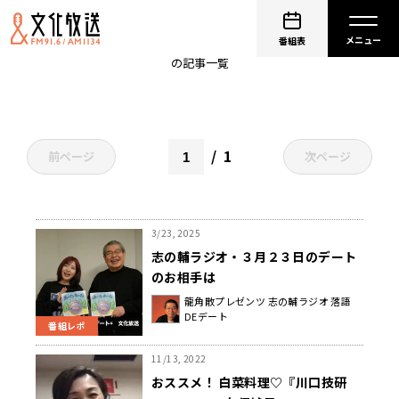
絵本
番組表
の記事一覧
1
前ページ
次ページ
3/23, 2025
志の輔ラジオ・３月２３日のデート
のお相手は
龍角散プレゼンツ 志の輔ラジオ 落語
DEデート
番組レポ
11/13, 2022
おススメ！ 白菜料理♡『川口技研