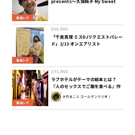
presents～久保純子 My Sweet
Home』
番組レポ
2/14, 2022
「千倉真理 ミスDJリクエストパレー
ド」2/13 オンエアリスト
番組レポ
1/13, 2022
ラブホテルがテーマの絵本とは？
『人のセックスでご飯を食べる』作
者が登場 〜1月13日「大竹まこと ゴ
大竹まこと ゴールデンラジオ！
ールデンラジオ」
番組レポ