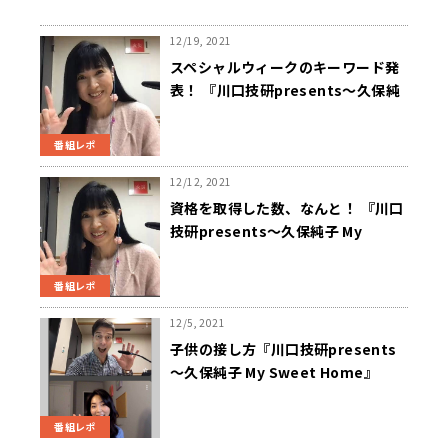
12/19, 2021
スペシャルウィークのキーワード発
表！ 『川口技研presents～久保純
子 My Sweet Home』
番組レポ
12/12, 2021
資格を取得した数、なんと！ 『川口
技研presents～久保純子 My
Sweet Home』
番組レポ
12/5, 2021
子供の接し方『川口技研presents
～久保純子 My Sweet Home』
番組レポ