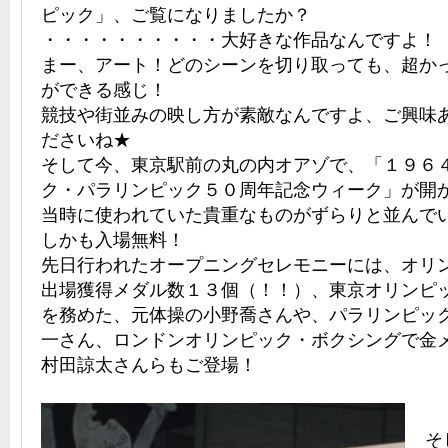
ピック」、ご覧になりましたか？
・・・・・・・・・・大好きな作品なんですよ！
まー、アート！どのシーンを切り取っても、超か
ができる感じ！
競技や街並みの映し方が素敵なんですよ、ご興味
ださいね★
そして今、東京駅前の丸の内オアゾで、「１９６
ク・パラリンピック５０周年記念ウィーク」が開
当時に使われていた貴重なものがずらりと並んで
しかも入場無料！
先日行われたオープニングセレモニーには、オリ
出場獲得メダル数１３個（！！）、東京オリンピ
を務めた、元体操の小野喬さんや、パラリンピッ
一さん、ロンドンオリンピック・ボクシングで金
村田諒太さんらもご登場！
そ