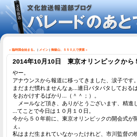
« 臨時国会始まる。
|
メイン
|
御嶽山、５５０人で捜索 »
2014年10月10日 東京オリンピックか
やー。
アナウンスから報道に移ってきました、涙子です
まだまだ慣れませんなぁ...連日バタバタしておる
をおかけするばかり...（＾＾；）。
メールなど頂き、ありがとうございます、精進
...てことで今日は１０月１０日。
今から５０年前に、東京オリンピックの開会式が
ぇ。
私はまだ生まれていなかったけれど、市川監督の