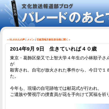
« 51,010人の声
|
メイン
|
石破茂地方創生担当相に聞く »
2014年9月 9日 生きていれば４０歳
東京・葛飾区柴又で上智大学４年生の小林順子さ
が
殺害され、自宅が放火された事件から、今日で１
た。
今年も、現場の自宅跡地では献花式が行われ、
ご遺族や警視庁の捜査員が花を手向けて冥福を祈